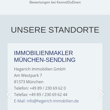
Jamrowâ€”she was
Bewertungen
bei KennstDuEinen
exceptionally professional,
transparent, and clear in
every communication.
Iâ€™m deeply grateful for
their support and wouldn't
hesitate to recommend
Hegerich Immobilien to
UNSERE STANDORTE
anyone looking for a home.
IMMOBILIENMAKLER
MÜNCHEN-SENDLING
Hegerich Immobilien GmbH
Am Westpark 7
81373 München
Telefon: +49 89 / 230 69 62 0
Telefax: +49 89 / 230 69 62 44
E-Mail: info@hegerich-immobilien.de