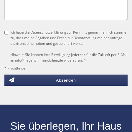
Ich habe die
Datenschutzerklärung
zur Kenntnis genommen. Ich stimme
zu, dass meine Angaben und Daten zur Beantwortung meiner Anfrage
elektronisch erhoben und gespeichert werden.
Hinweis: Sie können Ihre Einwilligung jederzeit für die Zukunft per E-Mail
an info@hegerich-immobilien.de widerrufen. *
* Pflichtfelder
Absenden
Sie überlegen, Ihr
Haus