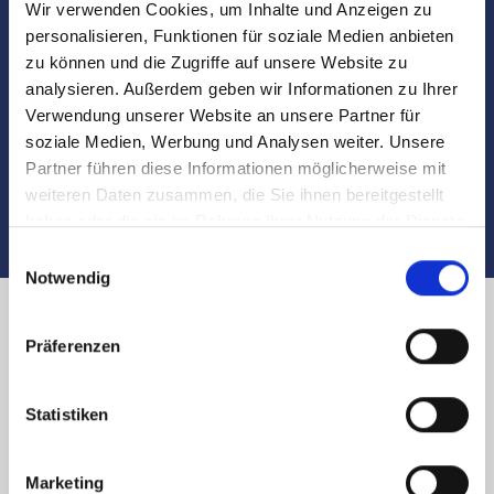
Wir verwenden Cookies, um Inhalte und Anzeigen zu
Besichtigungen
personalisieren, Funktionen für soziale Medien anbieten
zu können und die Zugriffe auf unsere Website zu
Begleitung und Unterstützung bei der Objekt-
analysieren. Außerdem geben wir Informationen zu Ihrer
Übergabe
Verwendung unserer Website an unsere Partner für
soziale Medien, Werbung und Analysen weiter. Unsere
Auch nach dem Verkauf sind wir für Sie da
Partner führen diese Informationen möglicherweise mit
weiteren Daten zusammen, die Sie ihnen bereitgestellt
haben oder die sie im Rahmen Ihrer Nutzung der Dienste
gesammelt haben.
Einwilligungsauswahl
Notwendig
Immobilienverkauf in Nürnberg
Präferenzen
Lutherplatz und Umland:
Statistiken
Käufer finden
Marketing