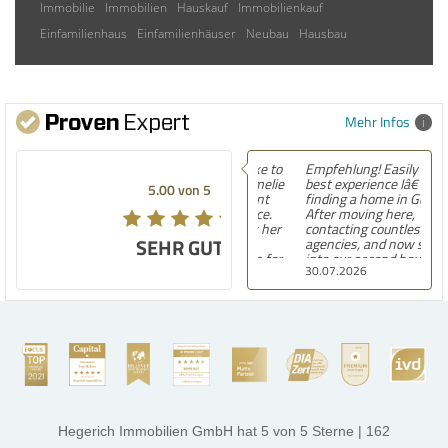
Immobilie
Immobilien
Hauskauf
Immobilienkauf
Einfamilienhaus
Einfamilienhäuser
Neubau
Hausbau
Mehr Infos
Empfehlung! Easily the
best experience Iâ€™ve had
5.00 von 5
finding a home in Germany.
After moving here,
contacting countless
SEHR GUT
agencies, and now settling
into our second house, I
30.07.2026
know firsthand how
challenging and
overwhelming the German
housing market can be.
Hegerich Immobilien
stands out far above the
rest. They made the entire
process smooth,
professional, and genuinely
kind. A special note of
thanks, and a huge part of
Hegerich Immobilien GmbH
hat
5
von
5
Sterne
|
162
the credit goes to Amelie