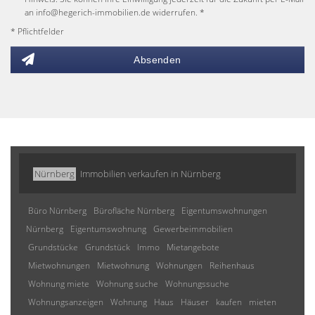
an info@hegerich-immobilien.de widerrufen. *
* Pflichtfelder
Absenden
Nürnberg
Immobilien verkaufen in Nürnberg
Büro Nürnberg
Bürofläche Nürnberg
Eigentumswohnungen
Nürnberg
Eigentumswohnung
Gewerbeimmobilien
Grundstücke
Grundstück
Immo
Mietangebote
Mietwohnungen
Mietwohnung
Wohnungen
Reihenhaus
Wohnung miete
Wohnung suche
Wohnungssuche
Wohnungsanzeigen
Wohnung
Haus
Häuser
kaufen
mieten