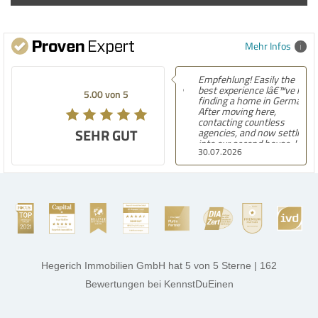
Mehr Infos
Empfehlung! Easily the
best experience Iâ€™ve had
5.00 von 5
finding a home in Germany.
After moving here,
contacting countless
SEHR GUT
agencies, and now settling
into our second house, I
30.07.2026
know firsthand how
challenging and
overwhelming the German
housing market can be.
Hegerich Immobilien
stands out far above the
rest. They made the entire
process smooth,
professional, and genuinely
kind. A special note of
thanks, and a huge part of
Hegerich Immobilien GmbH
hat
5
von
5
Sterne
|
162
the credit goes to Amelie
Jamrowâ€”she was
Bewertungen
bei KennstDuEinen
exceptionally professional,
transparent, and clear in
every communication.