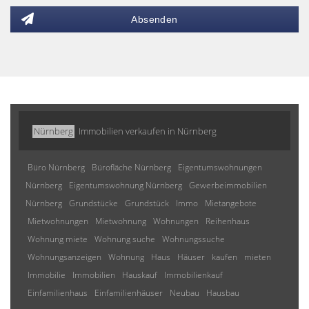
Absenden
Nürnberg
Immobilien verkaufen in Nürnberg
Büro Nürnberg
Bürofläche Nürnberg
Eigentumswohnungen
Nürnberg
Eigentumswohnung Nürnberg
Gewerbeimmobilien
Nürnberg
Grundstücke
Grundstück
Immo
Mietangebote
Mietwohnungen
Mietwohnung
Wohnungen
Reihenhaus
Wohnung miete
Wohnung suche
Wohnungssuche
Wohnungsanzeigen
Wohnung
Haus
Häuser
kaufen
mieten
Immobilie
Immobilien
Hauskauf
Immobilienkauf
Einfamilienhaus
Einfamilienhäuser
Neubau
Hausbau