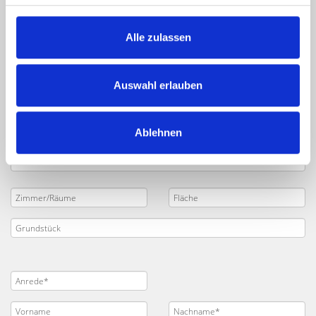
sicher den passenden Käufer finden? Geben Sie die
wichtigsten Daten zu Ihrem Objekt in das nachfolgende
Formular ein. Senden Sie uns dann Ihre
Alle zulassen
Verkaufsanfrage
. Unsere Makler für Nürnberg
Kunsthalle und Umland kontaktieren Sie zeitnah und
Auswahl erlauben
besprechen mit Ihnen Ihr Projekt.
Ablehnen