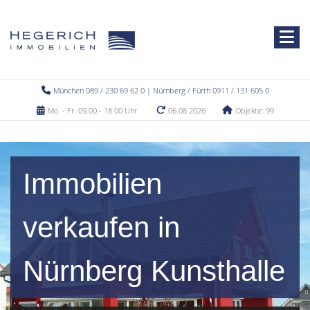
München 089 / 230 69 62 0 | Nürnberg / Fürth 0911 / 131 605 0
Mo. - Fr. 09.00 - 18.00 Uhr
06.08.2026
Objekte: 99
Immobilien
verkaufen in
Nürnberg Kunsthalle