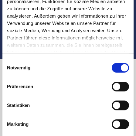
personalisieren, Funktionen für soziale Medien anbieten
Begleitung und Unterstützung bei der Objekt-
zu können und die Zugriffe auf unsere Website zu
Übergabe
analysieren. Außerdem geben wir Informationen zu Ihrer
Verwendung unserer Website an unsere Partner für
Auch nach dem Verkauf sind wir für Sie da
soziale Medien, Werbung und Analysen weiter. Unsere
Partner führen diese Informationen möglicherweise mit
weiteren Daten zusammen, die Sie ihnen bereitgestellt
haben oder die sie im Rahmen Ihrer Nutzung der Dienste
gesammelt haben.
Einwilligungsauswahl
Notwendig
Immobilienverkauf in Nürnberg
Präferenzen
Kunsthalle und Region: Käufer
finden
Statistiken
Sie planen den
Verkauf
Ihrer Immobilie in
Nürnberg
Marketing
Kunsthalle
und
Umgebung
? Sie möchten zügig und