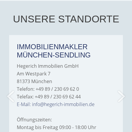
Iâ€™m deeply grateful for
their support and wouldn't
hesitate to recommend
Hegerich Immobilien to
UNSERE STANDORTE
anyone looking for a home.
IMMOBILIENMAKLER
MÜNCHEN-SENDLING
Hegerich Immobilien GmbH
Am Westpark 7
81373 München
Telefon: +49 89 / 230 69 62 0
Telefax: +49 89 / 230 69 62 44
E-Mail: info@hegerich-immobilien.de
Öffnungszeiten:
Montag bis Freitag 09:00 - 18:00 Uhr