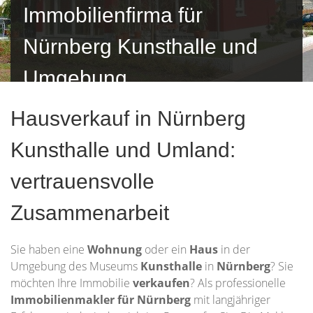
Immobilienfirma für
Nürnberg Kunsthalle und
Umgebung
Hausverkauf in Nürnberg
Kunsthalle und Umland:
vertrauensvolle
Zusammenarbeit
Sie haben eine
Wohnung
oder ein
Haus
in der
Umgebung des Museums
Kunsthalle
in
Nürnberg
? Sie
möchten Ihre Immobilie
verkaufen
? Als professionelle
Immobilienmakler für Nürnberg
mit langjähriger