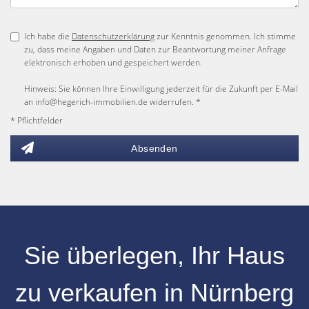
Ich habe die
Datenschutzerklärung
zur Kenntnis genommen. Ich stimme
zu, dass meine Angaben und Daten zur Beantwortung meiner Anfrage
elektronisch erhoben und gespeichert werden.
Hinweis: Sie können Ihre Einwilligung jederzeit für die Zukunft per E-Mail
an info@hegerich-immobilien.de widerrufen. *
* Pflichtfelder
Absenden
Sie überlegen, Ihr
Haus
zu verkaufen
in
Nürnberg