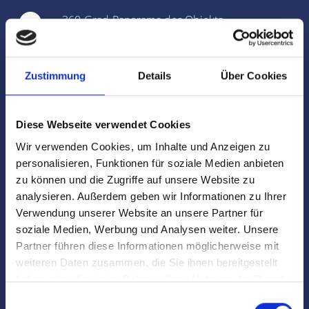
360-Grad-Panorama des Objekts
Regionales Netzwerk inklusive sehr gut
gepflegter
Interessentenkartei
Zustimmung
Details
Über Cookies
Auf Wunsch diskrete
Direktvermittlung
Diese Webseite verwendet Cookies
Wir verwenden Cookies, um Inhalte und Anzeigen zu
Objekt-Live-Tracking
personalisieren, Funktionen für soziale Medien anbieten
zu können und die Zugriffe auf unsere Website zu
Käuferfinder/Mieterfinder
analysieren. Außerdem geben wir Informationen zu Ihrer
Verwendung unserer Website an unsere Partner für
soziale Medien, Werbung und Analysen weiter. Unsere
Zusammenstellung aller benötigten Unterlagen
Partner führen diese Informationen möglicherweise mit
weiteren Daten zusammen, die Sie ihnen bereitgestellt
Erstellung des
Energieausweises
haben oder die sie im Rahmen Ihrer Nutzung der Dienste
gesammelt haben.
Einwilligungsauswahl