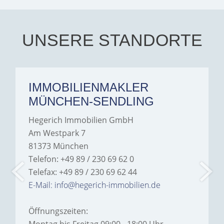
every communication.
Iâ€™m deeply grateful for
their support and wouldn't
hesitate to recommend
Hegerich Immobilien to
UNSERE STANDORTE
anyone looking for a home.
IMMOBILIENMAKLER
MÜNCHEN-SENDLING
Hegerich Immobilien GmbH
Am Westpark 7
81373 München
Telefon: +49 89 / 230 69 62 0
Telefax: +49 89 / 230 69 62 44
E-Mail: info@hegerich-immobilien.de
Öffnungszeiten: