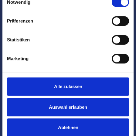
Bonitätsprüfung der Interessenten
Notwendig
Prüfung der Finanzierung des Käufers
Präferenzen
Unterstützung bei den Vertragsverhandlungen
Statistiken
Vorbereitung des Kaufvertrages/Mietvertrages
Marketing
Vorbereitung und Koordinierung des
Notartermins
Alle zulassen
Marktdaten
Auswahl erlauben
Besichtigungen
Ablehnen
Begleitung und Unterstützung bei der Objekt-