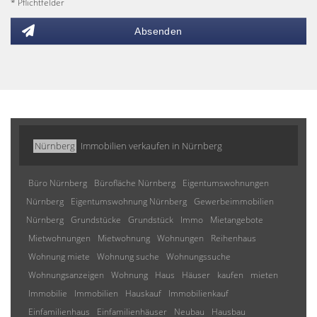
* Pflichtfelder
Absenden
Nürnberg
Immobilien verkaufen in Nürnberg
Büro Nürnberg
Bürofläche Nürnberg
Eigentumswohnungen
Nürnberg
Eigentumswohnung Nürnberg
Gewerbeimmobilien
Nürnberg
Grundstücke
Grundstück
Immo
Mietangebote
Mietwohnungen
Mietwohnung
Wohnungen
Reihenhaus
Wohnung miete
Wohnung suche
Wohnungssuche
Wohnungsanzeigen
Wohnung
Haus
Häuser
kaufen
mieten
Immobilie
Immobilien
Hauskauf
Immobilienkauf
Einfamilienhaus
Einfamilienhäuser
Neubau
Hausbau