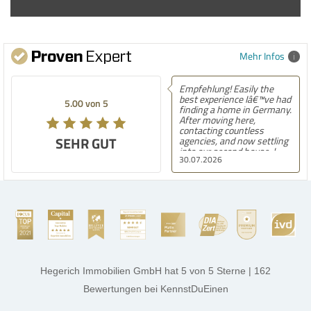
Mehr Infos
Empfehlung! Easily the
best experience Iâ€™ve had
5.00 von 5
finding a home in Germany.
After moving here,
contacting countless
SEHR GUT
agencies, and now settling
into our second house, I
30.07.2026
know firsthand how
challenging and
overwhelming the German
housing market can be.
Hegerich Immobilien
stands out far above the
rest. They made the entire
process smooth,
professional, and genuinely
kind. A special note of
thanks, and a huge part of
Hegerich Immobilien GmbH
hat
5
von
5
Sterne
|
162
the credit goes to Amelie
Jamrowâ€”she was
Bewertungen
bei KennstDuEinen
exceptionally professional,
transparent, and clear in