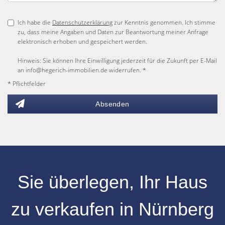
Ich habe die
Datenschutzerklärung
zur Kenntnis genommen. Ich stimme
zu, dass meine Angaben und Daten zur Beantwortung meiner Anfrage
elektronisch erhoben und gespeichert werden.
Hinweis: Sie können Ihre Einwilligung jederzeit für die Zukunft per E-Mail
an info@hegerich-immobilien.de widerrufen. *
* Pflichtfelder
Absenden
Sie überlegen, Ihr
Haus
zu verkaufen
in
Nürnberg