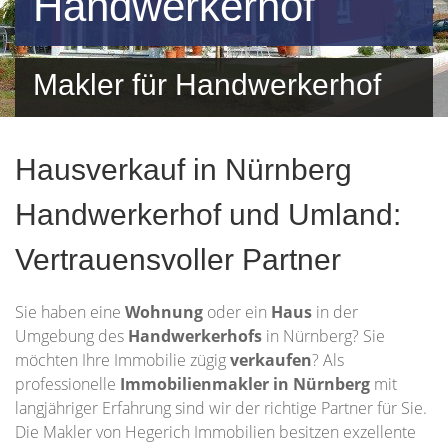
Handwerkerhof
Makler für Handwerkerhof
und Umgebung
Hausverkauf in Nürnberg
Handwerkerhof und Umland:
Vertrauensvoller Partner
Sie haben eine
Wohnung
oder ein
Haus
in der
Umgebung des
Handwerkerhofs
in Nürnberg? Sie
möchten Ihre Immobilie zügig
verkaufen
? Als
professionelle
Immobilienmakler in Nürnberg
mit
langjähriger Erfahrung sind wir der richtige Partner für Sie.
Die Makler von Hegerich Immobilien besitzen exzellente