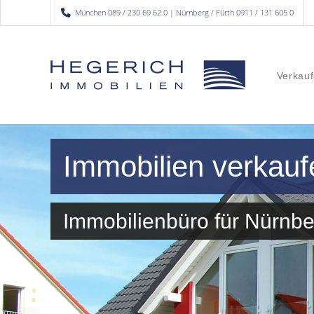
München 089 / 230 69 62 0 | Nürnberg / Fürth 0911 / 131 605 0
Verkauf
Immobilien verkau
Immobilienbüro für Nürn