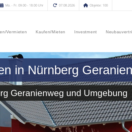
Mo. - Fr. 09.00 - 18.00 Uhr
07.08.2026
Objekte: 100
en/Vermieten
Kaufen/Mieten
Investment
Neubauvertr
fen in Nürnberg Geranie
berg Geranienweg und Umgebung