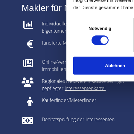
möglicherweise mit weiteren
Makler für Nürnberg Geran
der Dienste gesammelt habe
Einwilligungsauswahl
Individuelle Analyse gemeinsam mit dem
Notwendig
Eigentümer
fundierte
Marktpreisanalyse
Online-Vermarktung auf allen relevanten
Ablehnen
Immobilienportalen
Regionales Netzwerk inklusive sehr gut
gepflegter
Interessentenkartei
Käuferfinder/Mieterfinder
Bonitätsprüfung der Interessenten