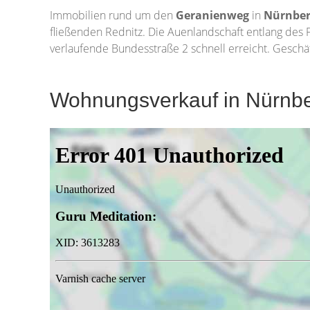
Immobilien rund um den
Geranienweg
in
Nürnbe
fließenden Rednitz. Die Auenlandschaft entlang des F
verlaufende Bundesstraße 2 schnell erreicht. Geschä
Wohnungsverkauf in Nürnbe