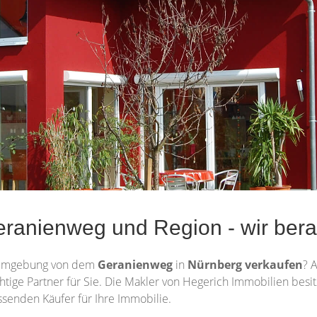
ranienweg und Region - wir bera
Umgebung von dem
Geranienweg
in
Nürnberg
verkaufen
? 
ichtige Partner für Sie. Die Makler von Hegerich Immobilien bes
ssenden Käufer für Ihre Immobilie.