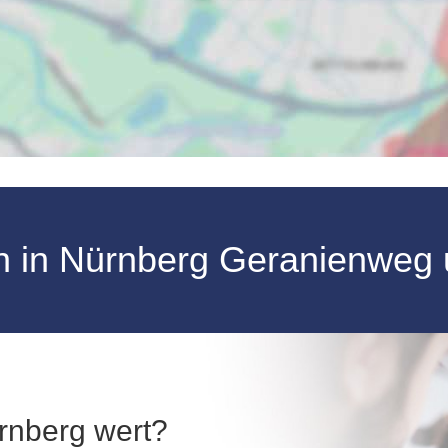
n
in
Nürnberg
Geranienweg
ürnberg wert?