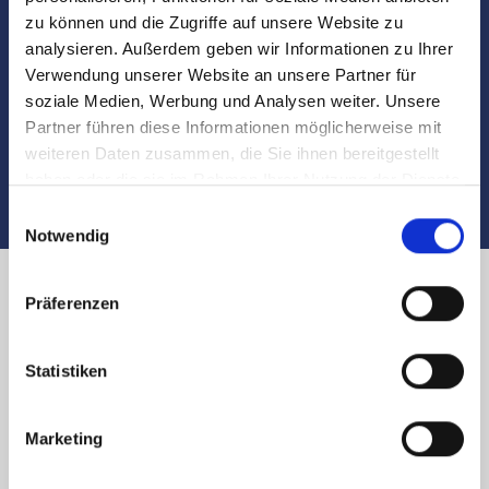
zu können und die Zugriffe auf unsere Website zu
analysieren. Außerdem geben wir Informationen zu Ihrer
Begleitung und Unterstützung bei der Objekt-
Verwendung unserer Website an unsere Partner für
Übergabe
soziale Medien, Werbung und Analysen weiter. Unsere
Partner führen diese Informationen möglicherweise mit
Auch nach dem Verkauf sind wir für Sie da
weiteren Daten zusammen, die Sie ihnen bereitgestellt
haben oder die sie im Rahmen Ihrer Nutzung der Dienste
gesammelt haben.
Einwilligungsauswahl
Notwendig
Präferenzen
Immobilienverkauf in Nürnberg
Karl-Pschigode-Platz und
Statistiken
Umland: Käufer finden
Marketing
Sie planen den
Verkauf
Ihrer Immobilie in
Nürnberg