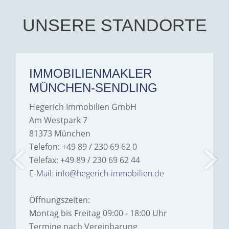
their support and wouldn't
hesitate to recommend
Hegerich Immobilien to
UNSERE STANDORTE
anyone looking for a home.
IMMOBILIENMAKLER
MÜNCHEN-SENDLING
Hegerich Immobilien GmbH
Am Westpark 7
81373 München
Telefon: +49 89 / 230 69 62 0
Telefax: +49 89 / 230 69 62 44
E-Mail: info@hegerich-immobilien.de
Öffnungszeiten:
Montag bis Freitag 09:00 - 18:00 Uhr
Termine nach Vereinbarung