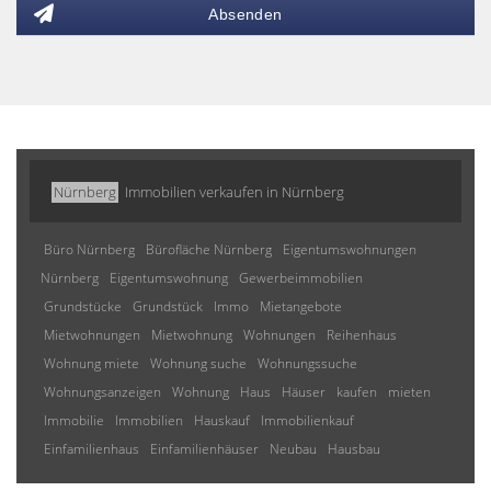
Absenden
Nürnberg
Immobilien verkaufen in Nürnberg
Büro Nürnberg
Bürofläche Nürnberg
Eigentumswohnungen
Nürnberg
Eigentumswohnung
Gewerbeimmobilien
Grundstücke
Grundstück
Immo
Mietangebote
Mietwohnungen
Mietwohnung
Wohnungen
Reihenhaus
Wohnung miete
Wohnung suche
Wohnungssuche
Wohnungsanzeigen
Wohnung
Haus
Häuser
kaufen
mieten
Immobilie
Immobilien
Hauskauf
Immobilienkauf
Einfamilienhaus
Einfamilienhäuser
Neubau
Hausbau