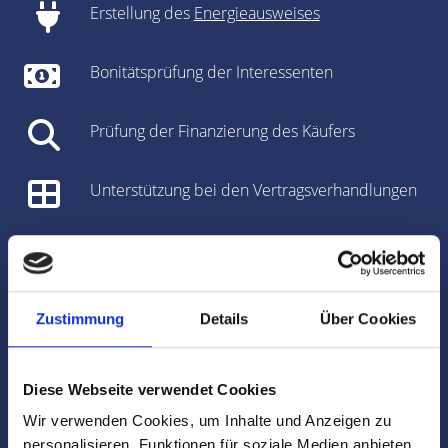
Erstellung des
Energieausweises
Bonitätsprüfung der Interessenten
Prüfung der Finanzierung des Käufers
Unterstützung bei den Vertragsverhandlungen
Vorbereitung des Kaufvertrages/Mietvertrages
Vorbereitung und Koordinierung des
Zustimmung
Details
Über Cookies
Notartermins
Marktdaten
Diese Webseite verwendet Cookies
Wir verwenden Cookies, um Inhalte und Anzeigen zu
Besichtigungen
personalisieren, Funktionen für soziale Medien anbieten