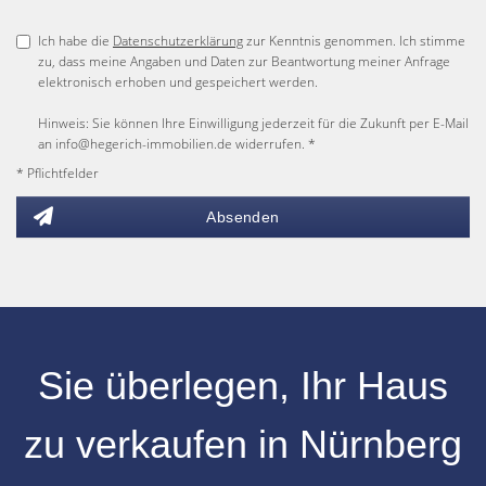
Ich habe die
Datenschutzerklärung
zur Kenntnis genommen. Ich stimme
zu, dass meine Angaben und Daten zur Beantwortung meiner Anfrage
elektronisch erhoben und gespeichert werden.
Hinweis: Sie können Ihre Einwilligung jederzeit für die Zukunft per E-Mail
an info@hegerich-immobilien.de widerrufen. *
* Pflichtfelder
Absenden
Sie überlegen, Ihr
Haus
zu verkaufen
in
Nürnberg