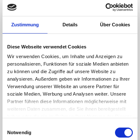
Ihre Immobilie als echter Blickfang
Wir sorgen für den perfekten ersten Eindruck. Unsere
Zustimmung
Details
Über Cookies
Makler machen durch
Home-Staging
Ihre Immobilie in
Nürnberg Röthenbach West zum Eyecatcher. So steigern
Diese Webseite verwendet Cookies
wir die Nachfrage.
Wir verwenden Cookies, um Inhalte und Anzeigen zu
personalisieren, Funktionen für soziale Medien anbieten
zu können und die Zugriffe auf unsere Website zu
analysieren. Außerdem geben wir Informationen zu Ihrer
Virtueller Rundgang durch Ihre
Verwendung unserer Website an unsere Partner für
soziale Medien, Werbung und Analysen weiter. Unsere
Immobilie
Partner führen diese Informationen möglicherweise mit
Mithilfe von
360-Grad-Panorama
führen wir
weiteren Daten zusammen, die Sie ihnen bereitgestellt
Interessenten "virtuell" durch Ihre Immobilie in Nürnberg
haben oder die sie im Rahmen Ihrer Nutzung der Dienste
Röthenbach West. Damit erreichen wir eine effizientere
gesammelt haben.
Einwilligungsauswahl
Vermarktung.
Notwendig