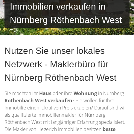
Immobilien verkaufen in
Nürnberg Röthenbach West
Nutzen Sie unser lokales
Netzwerk - Maklerbüro für
Nürnberg Röthenbach West
Sie möchten Ihr
Haus
oder ihre
Wohnung
in Nürnberg
Röthenbach West verkaufen
? Sie wollen für Ihre
Immobilie einen lukrativen Preis erzielen? Darauf sind wir
als qualifizierte Immobilienmakler für Nürnberg
Röthenbach West mit langjähriger Erfahrung spezialisiert.
Die Makler von Hegerich Immobilien besitzen
beste