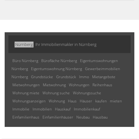
Nürnberg
Ihr Immobilienmakler in Nürnberg
Büro Nürnberg
Bürofläche Nürnberg
Eigentumswohnungen
Nürnberg
Eigentumswohnung Nürnberg
Gewerbeimmobilien
Nürnberg
Grundstücke
Grundstück
Immo
Mietangebote
Mietwohnungen
Mietwohnung
Wohnungen
Reihenhaus
Wohnung miete
Wohnung suche
Wohnungssuche
Wohnungsanzeigen
Wohnung
Haus
Häuser
kaufen
mieten
Immobilie
Immobilien
Hauskauf
Immobilienkauf
Einfamilienhaus
Einfamilienhäuser
Neubau
Hausbau