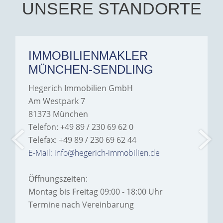
Hegerich Immobilien to
UNSERE STANDORTE
anyone looking for a home.
IMMOBILIENMAKLER
MÜNCHEN-SENDLING
Hegerich Immobilien GmbH
Am Westpark 7
81373 München
Telefon: +49 89 / 230 69 62 0
Telefax: +49 89 / 230 69 62 44
E-Mail: info@hegerich-immobilien.de
Öffnungszeiten:
Montag bis Freitag 09:00 - 18:00 Uhr
Termine nach Vereinbarung