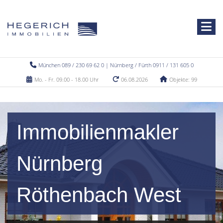
München 089 / 230 69 62 0 | Nürnberg / Fürth 0911 / 131 605 0
Mo. - Fr. 09.00 - 18.00 Uhr
06.08.2026
Objekte: 99
Immobilienmakler
Nürnberg
Röthenbach West