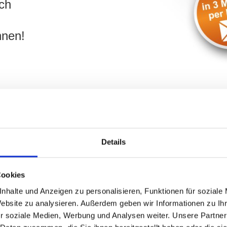
ch
hnen!
Details
Verkäufer in Nürnberg Faberwald
Cookies
Klärung baurechtlicher Fragen bei
nhalte und Anzeigen zu personalisieren, Funktionen für soziale
Immobilienverkauf
Website zu analysieren. Außerdem geben wir Informationen zu I
r soziale Medien, Werbung und Analysen weiter. Unsere Partner
Fachmännische und individuelle