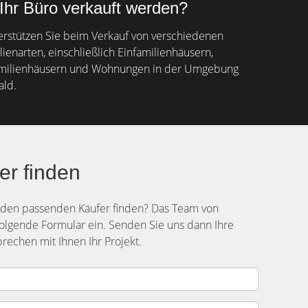
Ihr Büro verkauft werden?
erstützen Sie beim Verkauf von verschiedenen
ienarten, einschließlich Einfamilienhäusern,
milienhäusern und Wohnungen in der Umgebung
ald.
er finden
r den passenden Käufer finden? Das Team von
olgende Formular ein. Senden Sie uns dann Ihre
echen mit Ihnen Ihr Projekt.