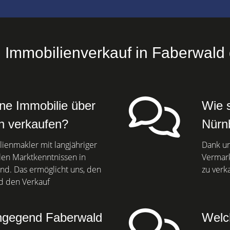
m Immobilienverkauf in Faberwald
ne Immobilie über
Wie s
n verkaufen?
Nürn
lienmakler mit langjähriger
Dank un
len Marktkenntnissen in
Vermark
d. Das ermöglicht uns, den
zu verk
d den Verkauf
ngegend Faberwald
Welc