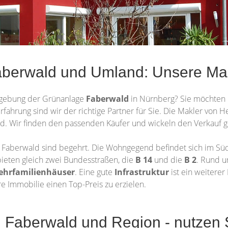
berwald und Umland: Unsere Makl
gebung der Grünanlage
Faberwald
in Nürnberg? Sie möchten 
Erfahrung sind wir der richtige Partner für Sie. Die Makler von 
. Wir finden den passenden Käufer und wickeln den Verkauf 
Faberwald sind begehrt. Die Wohngegend befindet sich im Sü
ieten gleich zwei Bundesstraßen, die
B 14
und die
B 2
. Rund u
ehrfamilienhäuser
. Eine gute
Infrastruktur
ist ein weiterer
re Immobilie einen Top-Preis zu erzielen.
Faberwald und Region - nutzen S