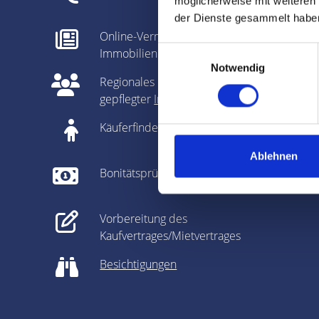
möglicherweise mit weiteren
der Dienste gesammelt habe
Online-Vermarktung auf allen relevanten
Einwilligungsauswahl
Immobilienportalen
Notwendig
Regionales Netzwerk inklusive sehr gut
gepflegter
Interessentenkartei
Käuferfinder/Mieterfinder
Ablehnen
Bonitätsprüfung der Interessenten
Vorbereitung des
Kaufvertrages/Mietvertrages
Besichtigungen