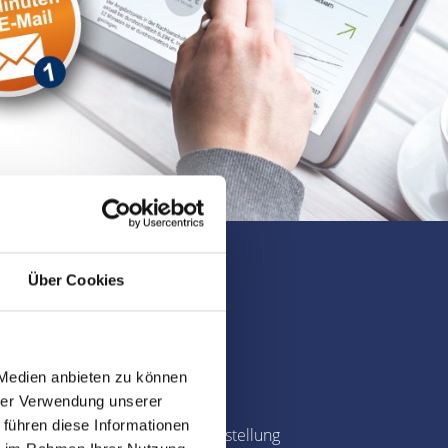
Über Cookies
 und Region
Immobilienbewertung
 Medien anbieten zu können
hrer Verwendung unserer
 führen diese Informationen
Fotografie & Exposé-Erstellung