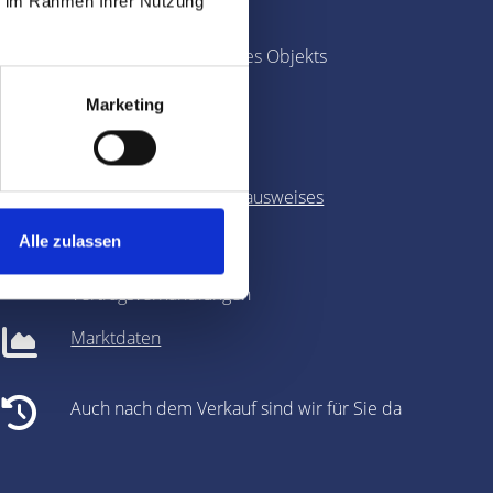
ie im Rahmen Ihrer Nutzung
360-Grad-Panorama des Objekts
Marketing
Objekt-Live-Tracking
Erstellung des
Energieausweises
Alle zulassen
Unterstützung bei den
Vertragsverhandlungen
Marktdaten
Auch nach dem Verkauf sind wir für Sie da