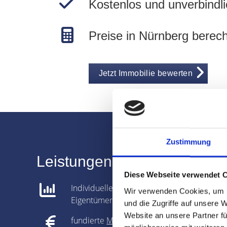
Kostenlos und unverbindli
Preise in Nürnberg berec
Jetzt Immobilie bewerten
Zustimmung
Leistungen für Immobilien-
Diese Webseite verwendet 
Individuelle Analyse gemeinsam mit dem
Wir verwenden Cookies, um I
Eigentümer
und die Zugriffe auf unsere 
Website an unsere Partner fü
fundierte
Marktpreisanalyse