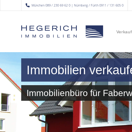
München 089 / 230 69 62 0 | Nürnberg / Fürth 0911 / 131 605 0
Verkauf
Immobilien verkauf
Immobilienbüro für Fabe