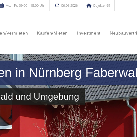
Mo. - Fr. 09.00 - 18.00 Uhr
06.08.2026
Objekte: 99
en/Vermieten
Kaufen/Mieten
Investment
Neubauvertr
en in Nürnberg Faberwa
rwald und Umgebung