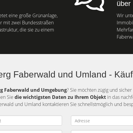
über 
tet eine große Grünanlage,
Wir unt
r mit zwei Bundesstraßen
Immobil
struktur, die sie zu einem
Mehrfa
Faberw
erg Faberwald und Umland - Käuf
g Faberwald und Umgebung
? Sie möchten zügig und siche
ben Sie
die
wichtigsten Daten zu Ihrem Objekt
in das nachf
erwald und Umland kontaktieren Sie schnellstmöglich und bespr