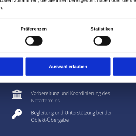
 Daten zusammen, die Sie ihnen bereitgestellt haben oder die s
Vermarktung
n.
Bei Bedarf: optische Auffrischung des
Objekts (
Home Staging
)
Präferenzen
Statistiken
Auf Wunsch diskrete
Direktvermittlung
Zusammenstellung aller benötigten
Unterlagen
Auswahl erlauben
Prüfung der Finanzierung des Käufers
Vorbereitung und Koordinierung des
Notartermins
Begleitung und Unterstützung bei der
Objekt-Übergabe