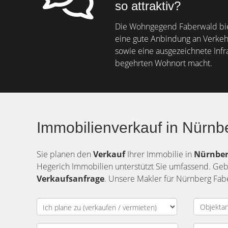
so attraktiv?
Die Wohngegend Faberwald bie
eine gute Anbindung an Verkeh
sowie eine ausgezeichnete Infra
begehrten Wohnort macht.
Immobilienverkauf in Nürnb
Sie planen den
Verkauf
Ihrer Immobilie in
Nürnber
Hegerich Immobilien unterstützt Sie umfassend. Ge
Verkaufsanfrage
. Unsere Makler für Nürnberg Fab