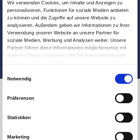
Wir verwenden Cookies, um Inhalte und Anzeigen zu
Besichtigungen
personalisieren, Funktionen für soziale Medien anbieten
zu können und die Zugriffe auf unsere Website zu
Begleitung und Unterstützung bei der Objekt-
analysieren. Außerdem geben wir Informationen zu Ihrer
Übergabe
Verwendung unserer Website an unsere Partner für
soziale Medien, Werbung und Analysen weiter. Unsere
Auch nach dem Verkauf sind wir für Sie da
Partner führen diese Informationen möglicherweise mit
weiteren Daten zusammen, die Sie ihnen bereitgestellt
haben oder die sie im Rahmen Ihrer Nutzung der Dienste
gesammelt haben.
Einwilligungsauswahl
Notwendig
Immobilienverkauf in Nürnberg
Präferenzen
Mittelstraße und Umland:
Statistiken
Käufer finden
Marketing