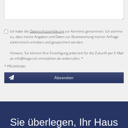
Ich habe die
Datenschutzerklärung
zur Kenntnis genommen. Ich stimme
zu, dass meine Angaben und Daten zur Beantwortung meiner Anfrage
elektronisch erhoben und gespeichert werden.
Hinweis: Sie können Ihre Einwilligung jederzeit für die Zukunft per E-Mail
an info@hegerich-immobilien.de widerrufen. *
* Pflichtfelder
Absenden
Sie überlegen, Ihr
Haus