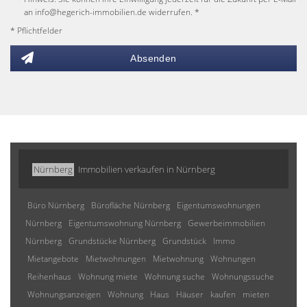
an info@hegerich-immobilien.de widerrufen. *
* Pflichtfelder
Absenden
Nürnberg
Immobilien verkaufen in Nürnberg
Büro Nürnberg
Bürofläche Nürnberg
Eigentumswohnungen
Nürnberg
Eigentumswohnung Nürnberg
Gewerbeimmobilien
Nürnberg
Grundstücke Nürnberg
Grundstück
Immo
Mietangebote
Mietwohnungen
Mietwohnung
Wohnungen
Reihenhaus
Wohnung miete
Wohnung suche
Wohnungssuche
Wohnungsanzeigen
Wohnung
Haus
Häuser
kaufen
mieten