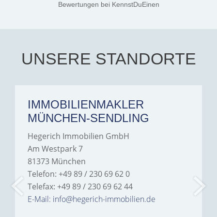
Jamrowâ€”she was
Bewertungen
bei KennstDuEinen
exceptionally professional,
transparent, and clear in
every communication.
Iâ€™m deeply grateful for
their support and wouldn't
hesitate to recommend
Hegerich Immobilien to
UNSERE STANDORTE
anyone looking for a home.
IMMOBILIENMAKLER
MÜNCHEN-SENDLING
Hegerich Immobilien GmbH
Am Westpark 7
81373 München
Telefon: +49 89 / 230 69 62 0
Telefax: +49 89 / 230 69 62 44
E-Mail: info@hegerich-immobilien.de