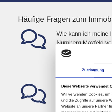
Häufige Fragen zum Immobil
Wie kann ich meine I
Nürnberg Maxfeld ve
Sie können Ihre Immobilie in 
verkaufen, indem Sie Hegerich
professionelles Immobilienbür
Zustimmung
erfahrenen Makler kennen den
unterstützen Sie bei jedem Schr
Diese Webseite verwendet 
Wie lange dauert de
Wir verwenden Cookies, um I
meiner Immobilie?
und die Zugriffe auf unsere 
Website an unsere Partner fü
Die Dauer des Verkaufsprozesse