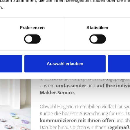
 Daten zusammen, die Sie ihnen bereitgestellt haben oder die s
hnell und sicher zu verkaufen,
Dazu ge
n.
ies zu erreichen.
eventue
gerne t
Präferenzen
Statistiken
Unsere Makler in Nürnberg Ma
Wir möchten, dass Sie Ihre Immobilie im Nü
Auswahl erlauben
verkaufen. Dafür unterstützen wir Sie als p
unserem
bewährten Verkaufsprozess
. J
leidenschaftlicher Experte mit ausgeprägte
uns ein
umfassender
und
auf Ihre indi
Makler-Service.
Obwohl Hegerich Immobilien vielfach ausgez
Kunde die höchste Auszeichnung für uns. Da
kommunizieren mit Ihnen offen
und abg
Darüber hinaus bieten wir Ihnen
regelmäßi