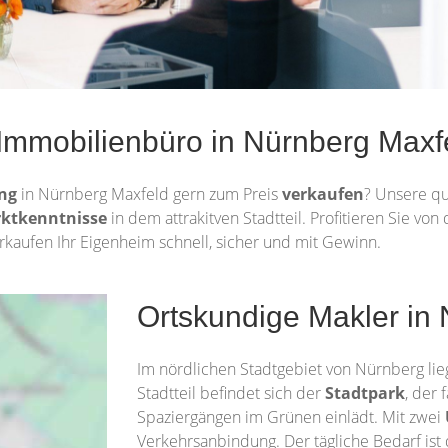
s Immobilienbüro in Nürnberg Maxf
ung
in Nürnberg Maxfeld gern zum Preis
verkaufen
? Unsere qu
arktkenntnisse
in dem attrakitven Stadtteil. Profitieren Sie vo
kaufen Ihr Eigenheim schnell, sicher und mit Gewinn.
Ortskundige Makler in
Im nördlichen Stadtgebiet von Nürnberg lie
Stadtteil befindet sich der
Stadtpark
, der 
Spaziergängen im Grünen einlädt. Mit zwei
Verkehrsanbindung. Der tägliche Bedarf ist