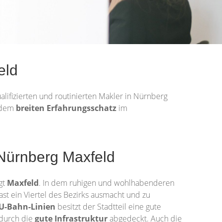
eld
alifizierten und routinierten Makler in Nürnberg
n dem
breiten Erfahrungsschatz
im
 Nürnberg Maxfeld
gt
Maxfeld
. In dem ruhigen und wohlhabenderen
fast ein Viertel des Bezirks ausmacht und zu
U-Bahn-Linien
besitzt der Stadtteil eine gute
 durch die
gute
Infrastruktur
abgedeckt. Auch die