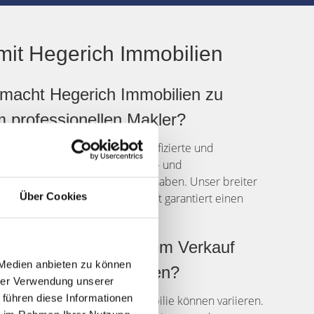
mit Hegerich Immobilien
macht Hegerich Immobilien zu
 professionellen Makler?
h Immobilien verfügt über qualifizierte und
rte Makler, die erstklassige Orts- und
nntnisse in Nürnberg Maxfeld haben. Unser breiter
Über Cookies
ngsschatz im Immobiliengeschäft garantiert einen
en und sicheren Verkauf.
he Kosten sind mit dem Verkauf
 Medien anbieten zu können
er Immobilie verbunden?
hrer Verwendung unserer
 führen diese Informationen
ten für den Verkauf Ihrer Immobilie können variieren.