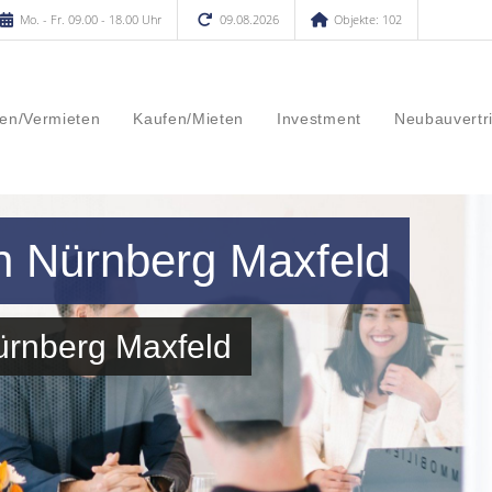
Mo. - Fr. 09.00 - 18.00 Uhr
09.08.2026
Objekte: 102
en/Vermieten
Kaufen/Mieten
Investment
Neubauvertr
n Nürnberg Maxfeld
ürnberg Maxfeld