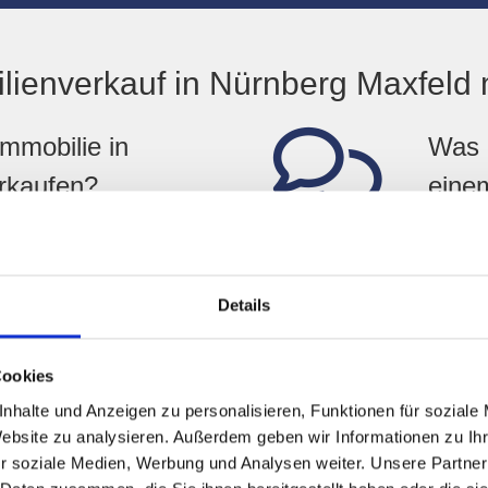
ienverkauf in Nürnberg Maxfeld 
mmobilie in
Was 
rkaufen?
einem
Nürnberg Maxfeld zum Preis
Hegeric
 Immobilien GmbH als Ihr
routinie
o beauftragen. Unsere
Marktke
Details
 lokalen Markt und
Erfahru
itt.
schnell
Cookies
r Verkaufsprozess
Welc
nhalte und Anzeigen zu personalisieren, Funktionen für soziale
mein
Website zu analysieren. Außerdem geben wir Informationen zu I
r soziale Medien, Werbung und Analysen weiter. Unsere Partner
s kann variieren. Unser Ziel
Die Kos