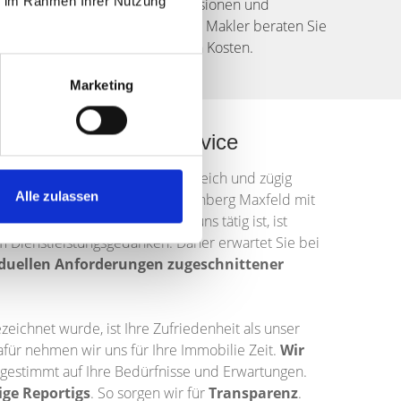
ie im Rahmen Ihrer Nutzung
hören in der Regel Maklerprovisionen und
lle Renovierungskosten. Unsere Makler beraten Sie
ransparent über alle anfallenden Kosten.
Marketing
xfeld bieten Top-Service
rnberger Bezirk Maxfeld erfolgreich und zügig
Alle zulassen
rofessionelles Maklerbüro in Nürnberg Maxfeld mit
eder Immobilienmakler, der für uns tätig ist, ist
m Dienstleistungsgedanken. Daher erwartet Sie bei
viduellen Anforderungen zugeschnittener
eichnet wurde, ist Ihre Zufriedenheit als unser
für nehmen wir uns für Ihre Immobilie Zeit.
Wir
estimmt auf Ihre Bedürfnisse und Erwartungen.
ge Reportigs
. So sorgen wir für
Transparenz
.