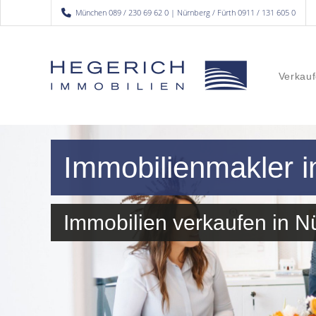
München 089 / 230 69 62 0 | Nürnberg / Fürth 0911 / 131 605 0
Verkauf
Immobilienmakler i
Immobilien verkaufen in N