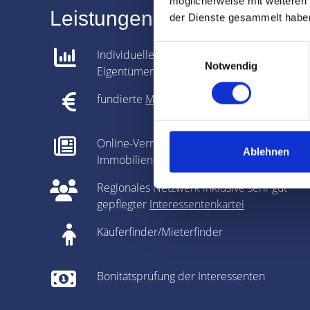
möglicherweise mit weiteren
Leistungen für Immobilien-
der Dienste gesammelt habe
Einwilligungsauswahl
Individuelle Analyse gemeinsam mit dem
Notwendig
Eigentümer
fundierte
Marktpreisanalyse
Online-Vermarktung auf allen relevanten
Ablehnen
Immobilienportalen
Regionales Netzwerk inklusive sehr gut
gepflegter
Interessentenkartei
Käuferfinder/Mieterfinder
Bonitätsprüfung der Interessenten