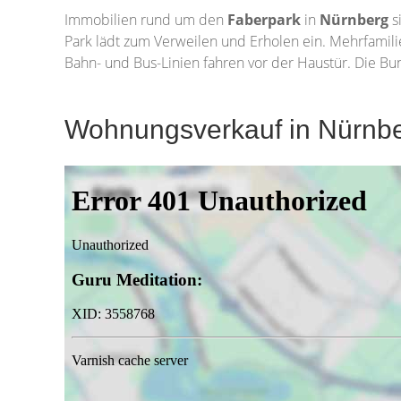
Immobilien rund um den
Faberpark
in
Nürnberg
s
Park lädt zum Verweilen und Erholen ein. Mehrfam
Bahn- und Bus-Linien fahren vor der Haustür. Die Bu
Wohnungsverkauf in Nürnbe