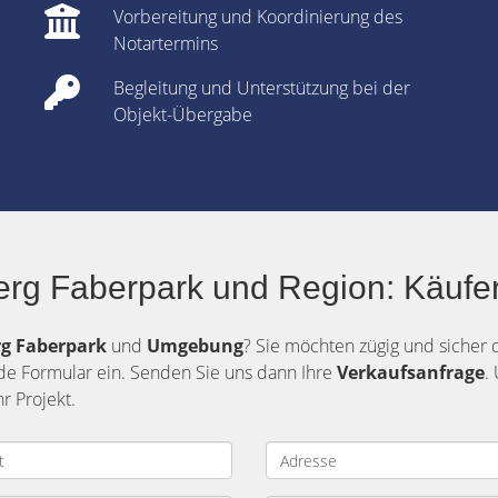
Vorbereitung und Koordinierung des
Notartermins
Begleitung und Unterstützung bei der
Objekt-Übergabe
erg Faberpark und Region: Käufer
g Faberpark
und
Umgebung
? Sie möchten zügig und sicher
nde Formular ein. Senden Sie uns dann Ihre
Verkaufsanfrage
.
r Projekt.