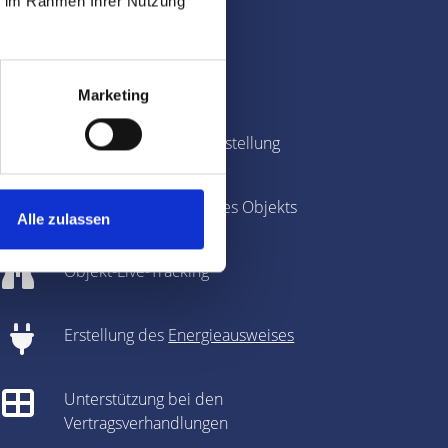
ie im Rahmen Ihrer Nutzung
 und Umland
Immobilienbewertung
Marketing
Fotografie & Exposé-Erstellung
360-Grad-Panorama des Objekts
Alle zulassen
Objekt-Live-Tracking
Erstellung des
Energieausweises
Unterstützung bei den
Vertragsverhandlungen