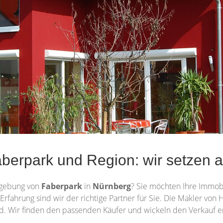
berpark und Region: wir setzen a
gebung von
Faberpark
in
Nürnberg
? Sie möchten Ihre Immob
 Erfahrung sind wir der richtige Partner für Sie. Die Makler von
 Wir finden den passenden Käufer und wickeln den Verkauf er