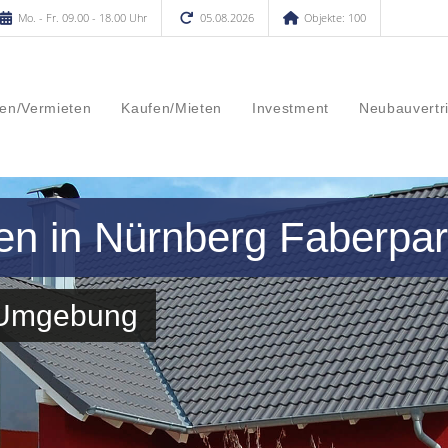
Mo. - Fr. 09.00 - 18.00 Uhr
05.08.2026
Objekte: 100
en/Vermieten
Kaufen/Mieten
Investment
Neubauvertr
en in Nürnberg Faberpa
d Umgebung