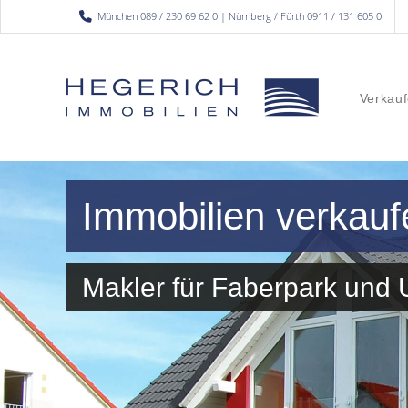
München 089 / 230 69 62 0 | Nürnberg / Fürth 0911 / 131 605 0
Verkauf
Immobilien verkauf
Makler für Faberpark un