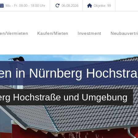
Mo. - Fr. 09.00 - 18.00 Uhr
06.08.2026
Objekte: 99
en/Vermieten
Kaufen/Mieten
Investment
Neubauvertr
en in Nürnberg Hochstr
berg Hochstraße und Umgebung