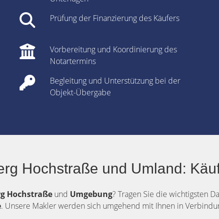
Prüfung der Finanzierung des Käufers
Vorbereitung und Koordinierung des
Notartermins
Begleitung und Unterstützung bei der
Objekt-Übergabe
erg Hochstraße und Umland: Käuf
rg
Hochstraße
und
Umgebung
? Tragen Sie die wichtigsten D
e
. Unsere Makler werden sich umgehend mit Ihnen in Verbindun