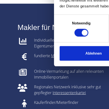
möglicherweise mit weiteren
der Dienste gesammelt habe
Einwilligungsauswahl
Notwendig
Makler für Nürnberg Hochst
Individuelle Analyse gemeinsam mit dem
Eigentümer
Ablehnen
fundierte
Marktpreisanalyse
Online-Vermarktung auf allen relevanten
Immobilienportalen
Regionales Netzwerk inklusive sehr gut
gepflegter
Interessentenkartei
Käuferfinder/Mieterfinder