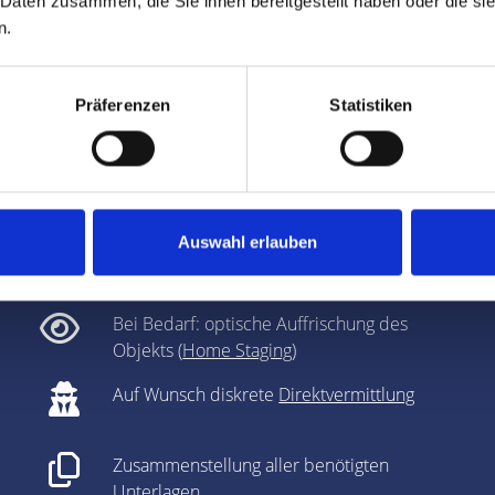
 Daten zusammen, die Sie ihnen bereitgestellt haben oder die s
n.
Präferenzen
Statistiken
raße und Region - unsere Leistu
Klärung baurechtlicher Fragen bei
Immobilienverkauf
Auswahl erlauben
Fachmännische und individuelle
Vermarktung
Bei Bedarf: optische Auffrischung des
Objekts (
Home Staging
)
Auf Wunsch diskrete
Direktvermittlung
Zusammenstellung aller benötigten
Unterlagen