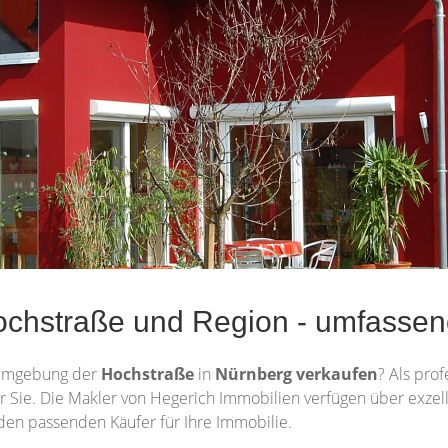
ochstraße und Region - umfasse
Umgebung der
Hochstraße
in
Nürnberg
verkaufen
? Als prof
 für Sie. Die Makler von Hegerich Immobilien verfügen über exz
 den passenden Käufer für Ihre Immobilie.