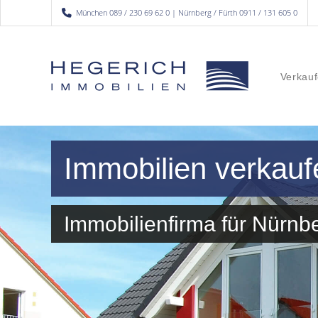
München 089 / 230 69 62 0 | Nürnberg / Fürth 0911 / 131 605 0
Verkauf
Immobilien verkauf
Immobilienfirma für Nürn