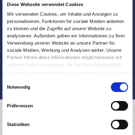
Diese Webseite verwendet Cookies
Marktdaten
Wir verwenden Cookies, um Inhalte und Anzeigen zu
personalisieren, Funktionen für soziale Medien anbieten
Besichtigungen
zu können und die Zugriffe auf unsere Website zu
analysieren. Außerdem geben wir Informationen zu Ihrer
Verwendung unserer Website an unsere Partner für
Begleitung und Unterstützung bei der Objekt-
soziale Medien, Werbung und Analysen weiter. Unsere
Übergabe
Partner führen diese Informationen möglicherweise mit
weiteren Daten zusammen, die Sie ihnen bereitgestellt
Auch nach dem Verkauf sind wir für Sie da
haben oder die sie im Rahmen Ihrer Nutzung der Dienste
gesammelt haben.
Einwilligungsauswahl
Notwendig
Präferenzen
Immobilienverkauf in Nürnberg
Statistiken
Lotzestraße und Umland: