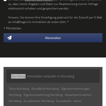
zu, dass meine Angaben und Daten zur Beantwortung meiner Anfrage
elektronisch erhoben und gespeichert werden.
Hinweis: Sie können Ihre Einwilligung jederzeit für die Zukunft per E-Mail
an info@hegerich-immobilien.de widerrufen. *
* Pflichtfelder
Absenden
Nürnberg
Immobilien verkaufen in Nürnberg
Büro Nürnberg
Bürofläche Nürnberg
Eigentumswohnungen
Nürnberg
Eigentumswohnung Nürnberg
Gewerbeimmobilien
Nürnberg
Grundstücke Nürnberg
Grundstück
Immo