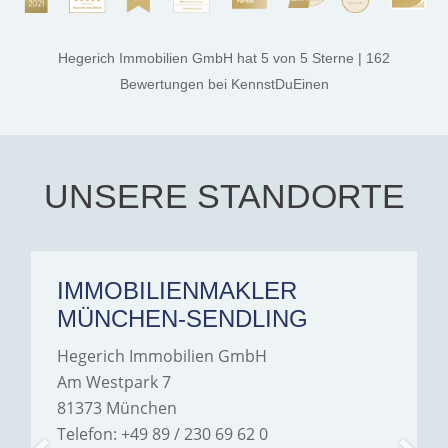
process smooth,
professional, and genuinely
kind. A special note of
thanks, and a huge part of
Hegerich Immobilien GmbH
hat
5
von
5
Sterne
|
162
the credit goes to Amelie
Jamrowâ€”she was
Bewertungen
bei KennstDuEinen
exceptionally professional,
transparent, and clear in
every communication.
Iâ€™m deeply grateful for
their support and wouldn't
hesitate to recommend
Hegerich Immobilien to
UNSERE STANDORTE
anyone looking for a home.
IMMOBILIENMAKLER
MÜNCHEN-SENDLING
Hegerich Immobilien GmbH
Am Westpark 7
81373 München
Telefon: +49 89 / 230 69 62 0