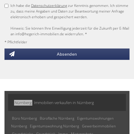
Ich habe die
Datenschutzerklärung
zur Kenntnis genommen. Ich stimme
zu, dass meine Angaben und Daten zur Beantwortung meiner Anfrage
elektronisch erhoben und gespeichert werden.
Hinweis: Sie können Ihre Einwilligung jederzeit für die Zukunft per E-Mail
an info@hegerich-immobilien.de widerrufen. *
* Pflichtfelder
Absenden
Nürnberg
Immobilien verkaufen in Nürnberg
Büro Nürnberg
Bürofläche Nürnberg
Eigentumswohnungen
Nürnberg
Eigentumswohnung Nürnberg
Gewerbeimmobilien
Grundstücke
Grundstück
Immo
Mietangebote