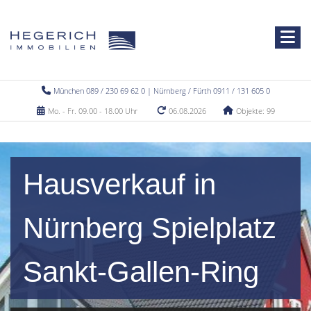
München 089 / 230 69 62 0 | Nürnberg / Fürth 0911 / 131 605 0
Mo. - Fr. 09.00 - 18.00 Uhr
06.08.2026
Objekte: 99
Hausverkauf in
Nürnberg Spielplatz
Sankt-Gallen-Ring