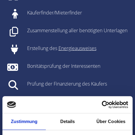
Käuferfinder/Mieterfinder
Zusammenstellung aller benötigten Unterlagen
Erstellung des
Energieausweises
Bonitätsprüfung der Interessenten
Prüfung der Finanzierung des Käufers
Unterstützung bei den Vertragsverhandlungen
Vorbereitung des Kaufvertrages/Mietvertrages
Zustimmung
Details
Über Cookies