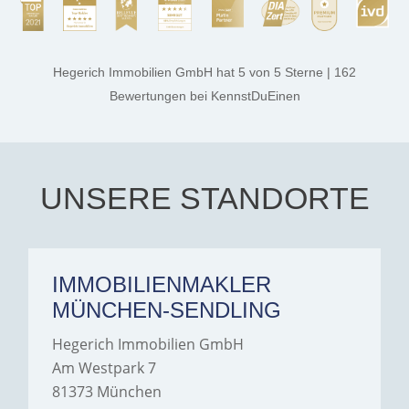
rest. They made the entire
process smooth,
professional, and genuinely
kind. A special note of
thanks, and a huge part of
Hegerich Immobilien GmbH
hat
5
von
5
Sterne
|
162
the credit goes to Amelie
Jamrowâ€”she was
Bewertungen
bei KennstDuEinen
exceptionally professional,
transparent, and clear in
every communication.
Iâ€™m deeply grateful for
their support and wouldn't
hesitate to recommend
Hegerich Immobilien to
UNSERE STANDORTE
anyone looking for a home.
IMMOBILIENMAKLER
MÜNCHEN-SENDLING
Hegerich Immobilien GmbH
Am Westpark 7
81373 München