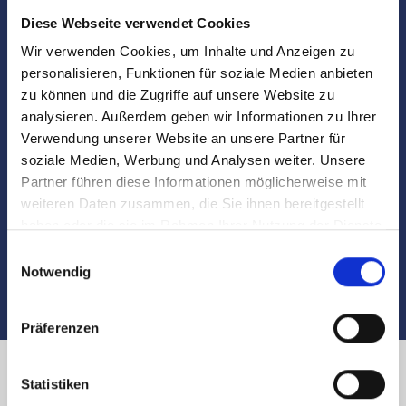
Vorbereitung und Koordinierung des
Diese Webseite verwendet Cookies
Notartermins
Wir verwenden Cookies, um Inhalte und Anzeigen zu
Marktdaten
personalisieren, Funktionen für soziale Medien anbieten
zu können und die Zugriffe auf unsere Website zu
analysieren. Außerdem geben wir Informationen zu Ihrer
Besichtigungen
Verwendung unserer Website an unsere Partner für
soziale Medien, Werbung und Analysen weiter. Unsere
Begleitung und Unterstützung bei der Objekt-
Partner führen diese Informationen möglicherweise mit
Übergabe
weiteren Daten zusammen, die Sie ihnen bereitgestellt
haben oder die sie im Rahmen Ihrer Nutzung der Dienste
Auch nach dem Verkauf sind wir für Sie da
gesammelt haben.
Einwilligungsauswahl
Notwendig
Präferenzen
Statistiken
Immobilienverkauf Nürnberg