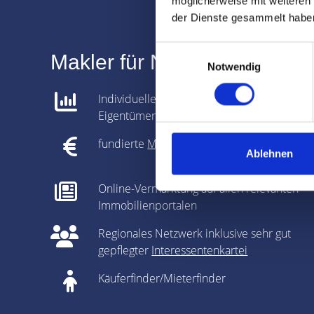
möglicherweise mit weiteren
der Dienste gesammelt habe
Einwilligungsauswahl
Makler für Nürnberg Siebma
Notwendig
Individuelle Analyse gemeinsam mit dem
Eigentümer
fundierte
Marktpreisanalyse
Ablehnen
Online-Vermarktung auf allen relevanten
Immobilienportalen
Regionales Netzwerk inklusive sehr gut
gepflegter
Interessentenkartei
Käuferfinder/Mieterfinder