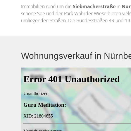
Immobilien rund um die
Siebmacherstraße
in
Nür
schöne See und der Park Wöhrder Wiese bieten viele
umliegenden Straßen. Die Bundesstraßen 4R und 14 
Wohnungsverkauf in Nürnbe