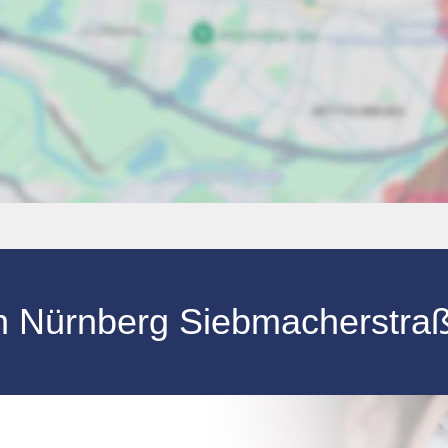
n
Nürnberg
Siebmacherstra