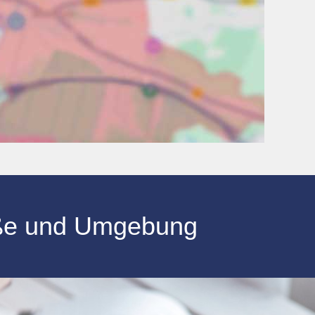
ße
und Umgebung