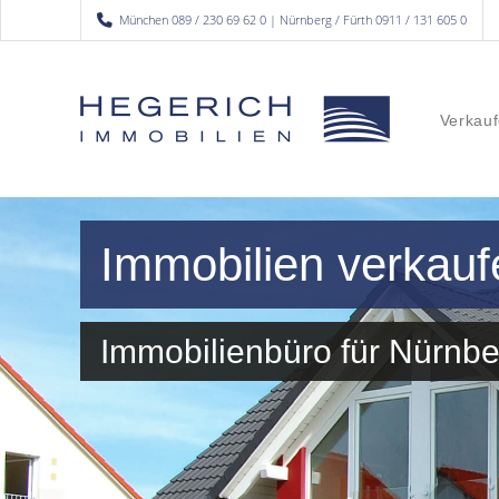
München 089 / 230 69 62 0 | Nürnberg / Fürth 0911 / 131 605 0
Verkauf
Immobilien verkau
Immobilienbüro für Nürn