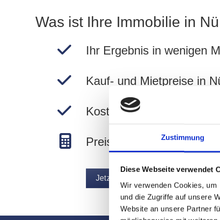
Was ist Ihre Immobilie in N
Ihr Ergebnis in wenigen M
Kauf- und Mietpreise in N
Kostenlos und unverbindli
Zustimmung
Preise in Nürnberg berec
Diese Webseite verwendet 
Jetzt Immobilie bewerten
Wir verwenden Cookies, um I
und die Zugriffe auf unsere 
Website an unsere Partner fü