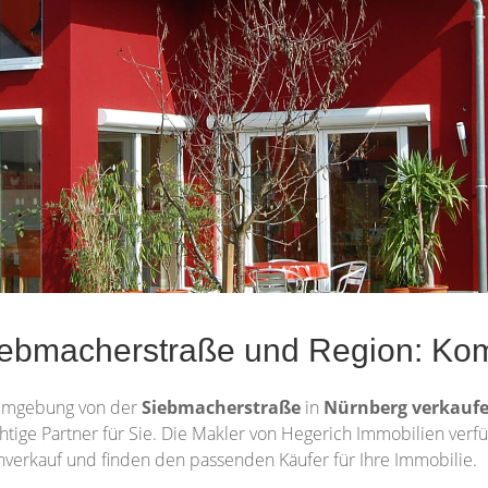
iebmacherstraße und Region: Ko
Umgebung von der
Siebmacherstraße
in
Nürnberg
verkauf
ichtige Partner für Sie. Die Makler von Hegerich Immobilien ver
nverkauf und finden den passenden Käufer für Ihre Immobilie.