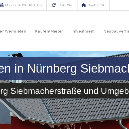
Mo. - Fr. 09.00 - 18.00 Uhr
07.08.2026
Objekte: 100
en/Vermieten
Kaufen/Mieten
Investment
Neubauvertr
fen in Nürnberg Siebmac
berg Siebmacherstraße und Umge