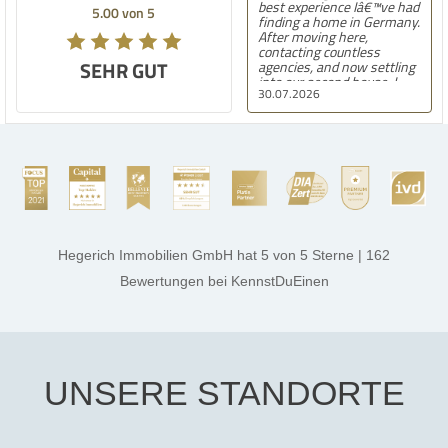
best experience Iâ€™ve had
5.00 von 5
finding a home in Germany.
After moving here,
contacting countless
SEHR GUT
agencies, and now settling
into our second house, I
30.07.2026
know firsthand how
challenging and
overwhelming the German
housing market can be.
Hegerich Immobilien
stands out far above the
rest. They made the entire
process smooth,
professional, and genuinely
kind. A special note of
thanks, and a huge part of
Hegerich Immobilien GmbH
hat
5
von
5
Sterne
|
162
the credit goes to Amelie
Jamrowâ€”she was
Bewertungen
bei KennstDuEinen
exceptionally professional,
transparent, and clear in
every communication.
Iâ€™m deeply grateful for
their support and wouldn't
hesitate to recommend
Hegerich Immobilien to
UNSERE STANDORTE
anyone looking for a home.