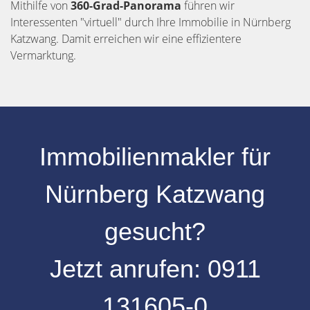
Mithilfe von
360-Grad-Panorama
führen wir
Interessenten "virtuell" durch Ihre Immobilie in Nürnberg
Katzwang. Damit erreichen wir eine effizientere
Vermarktung.
Immobilienmakler für
Nürnberg Katzwang
gesucht?
Jetzt anrufen:
0
911
131605-0