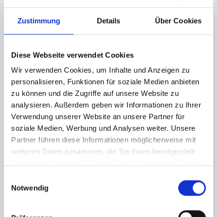
Zustimmung
Details
Über Cookies
Diese Webseite verwendet Cookies
Wie schnell kann ich meine Immobilie
Wir verwenden Cookies, um Inhalte und Anzeigen zu
personalisieren, Funktionen für soziale Medien anbieten
verkaufen?
zu können und die Zugriffe auf unsere Website zu
Unsere Makler sind darauf spezialisiert, Ihre Immobilie
analysieren. Außerdem geben wir Informationen zu Ihrer
zügig an geeignete Interessenten zu vermitteln. Wir sorgen
Verwendung unserer Website an unsere Partner für
für einen effektiven Verkaufsprozess, sodass Sie schnell
soziale Medien, Werbung und Analysen weiter. Unsere
einen Käufer finden.
Partner führen diese Informationen möglicherweise mit
weiteren Daten zusammen, die Sie ihnen bereitgestellt
haben oder die sie im Rahmen Ihrer Nutzung der Dienste
gesammelt haben.
Einwilligungsauswahl
Notwendig
Was kann ich tun, um den Wert meiner