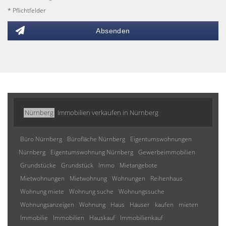
* Pflichtfelder
Absenden
Nürnberg
Immobilien verkaufen in Nürnberg
Büro Nürnberg
Bürofläche Nürnberg
Eigentumswohnungen
Nürnberg
Eigentumswohnung Nürnberg
Gewerbeimmobilien
Grundstücke
Grundstück
Immo
Mietangebote
Mietwohnungen
Mietwohnung
Wohnungen
Reihenhaus
Wohnung miete
Wohnung suche
Wohnungssuche
Wohnungsanzeigen
Wohnung
Haus
Häuser
kaufen
mieten
Immobilie
Immobilien
Hauskauf
Immobilienkauf