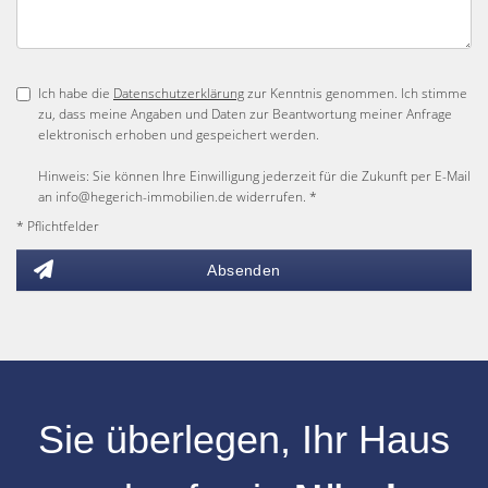
Ich habe die
Datenschutzerklärung
zur Kenntnis genommen. Ich stimme
zu, dass meine Angaben und Daten zur Beantwortung meiner Anfrage
elektronisch erhoben und gespeichert werden.
Hinweis: Sie können Ihre Einwilligung jederzeit für die Zukunft per E-Mail
an info@hegerich-immobilien.de widerrufen. *
* Pflichtfelder
Absenden
Sie überlegen, Ihr
Haus