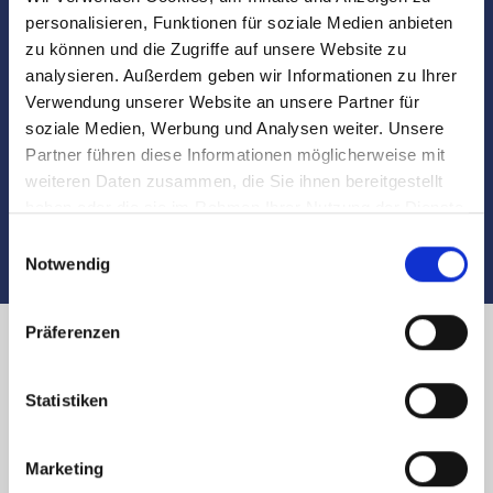
personalisieren, Funktionen für soziale Medien anbieten
Besichtigungen
zu können und die Zugriffe auf unsere Website zu
analysieren. Außerdem geben wir Informationen zu Ihrer
Verwendung unserer Website an unsere Partner für
Begleitung und Unterstützung bei der Objekt-
soziale Medien, Werbung und Analysen weiter. Unsere
Übergabe
Partner führen diese Informationen möglicherweise mit
weiteren Daten zusammen, die Sie ihnen bereitgestellt
Auch nach dem Verkauf sind wir für Sie da
haben oder die sie im Rahmen Ihrer Nutzung der Dienste
gesammelt haben.
Einwilligungsauswahl
Notwendig
Präferenzen
Immobilienverkauf in Nürnberg
Statistiken
Schwedenweg und Umland:
Marketing
Käufer finden