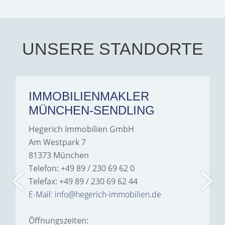
transparent, and clear in
every communication.
Iâ€™m deeply grateful for
their support and wouldn't
hesitate to recommend
Hegerich Immobilien to
UNSERE STANDORTE
anyone looking for a home.
IMMOBILIENMAKLER
MÜNCHEN-SENDLING
Hegerich Immobilien GmbH
Am Westpark 7
81373 München
Telefon: +49 89 / 230 69 62 0
Telefax: +49 89 / 230 69 62 44
E-Mail: info@hegerich-immobilien.de
Öffnungszeiten: