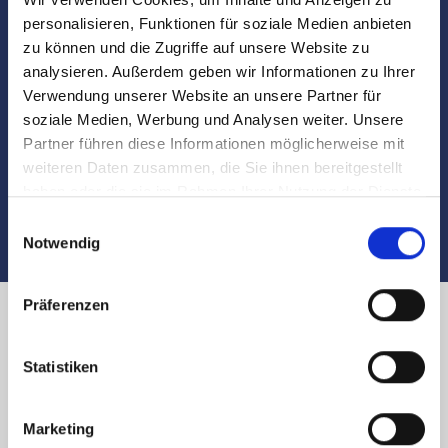
personalisieren, Funktionen für soziale Medien anbieten
Besichtigungen
zu können und die Zugriffe auf unsere Website zu
analysieren. Außerdem geben wir Informationen zu Ihrer
Verwendung unserer Website an unsere Partner für
Begleitung und Unterstützung bei der Objekt-
soziale Medien, Werbung und Analysen weiter. Unsere
Übergabe
Partner führen diese Informationen möglicherweise mit
weiteren Daten zusammen, die Sie ihnen bereitgestellt
Auch nach dem Verkauf sind wir für Sie da
haben oder die sie im Rahmen Ihrer Nutzung der Dienste
gesammelt haben.
Einwilligungsauswahl
Notwendig
Präferenzen
Immobilienverkauf in Nürnberg
Statistiken
Meisterleinsplatz und Umland:
Marketing
Käufer finden