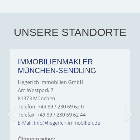
exceptionally professional,
transparent, and clear in
every communication.
Iâ€™m deeply grateful for
their support and wouldn't
hesitate to recommend
Hegerich Immobilien to
UNSERE STANDORTE
anyone looking for a home.
IMMOBILIENMAKLER
MÜNCHEN-SENDLING
Hegerich Immobilien GmbH
Am Westpark 7
81373 München
Telefon: +49 89 / 230 69 62 0
Telefax: +49 89 / 230 69 62 44
E-Mail: info@hegerich-immobilien.de
Öffnungszeiten: