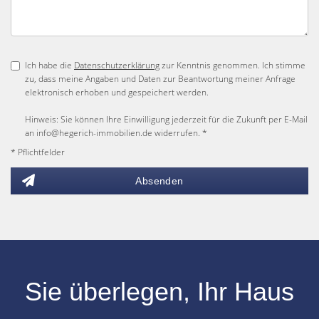
Ich habe die
Datenschutzerklärung
zur Kenntnis genommen. Ich stimme
zu, dass meine Angaben und Daten zur Beantwortung meiner Anfrage
elektronisch erhoben und gespeichert werden.
Hinweis: Sie können Ihre Einwilligung jederzeit für die Zukunft per E-Mail
an info@hegerich-immobilien.de widerrufen. *
* Pflichtfelder
Absenden
Sie überlegen, Ihr
Haus