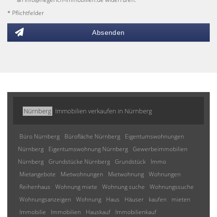
* Pflichtfelder
Absenden
Nürnberg
Immobilien verkaufen in Nürnberg
Büro Nürnberg
Bürofläche Nürnberg
Eigentumswohnungen
Nürnberg
Eigentumswohnung Nürnberg
Gewerbeimmobilien
Nürnberg
Grundstücke Nürnberg
Grundstück
Immo
Mietangebote
Mietwohnungen
Mietwohnung
Wohnungen
Reihenhaus
Wohnung miete
Wohnung suche
Wohnungssuche
Wohnungsanzeigen
Wohnung
Haus
Häuser
kaufen
mieten
Immobilie
Immobilien
Hauskauf
Immobilienkauf