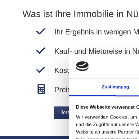
Was ist Ihre Immobilie in N
Ihr Ergebnis in wenigen M
Kauf- und Mietpreise in N
Kostenlos und unverbindli
Zustimmung
Preise in Nürnberg berec
Diese Webseite verwendet 
Jetzt Immobilie bewerten
Wir verwenden Cookies, um I
und die Zugriffe auf unsere 
Website an unsere Partner fü