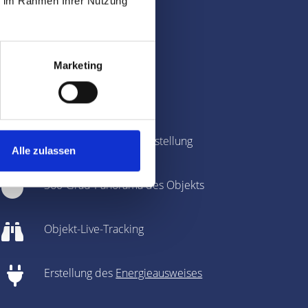
ie im Rahmen Ihrer Nutzung
tungen
Marketing
Immobilienbewertung
Fotografie & Exposé-Erstellung
Alle zulassen
360-Grad-Panorama des Objekts
Objekt-Live-Tracking
Erstellung des
Energieausweises