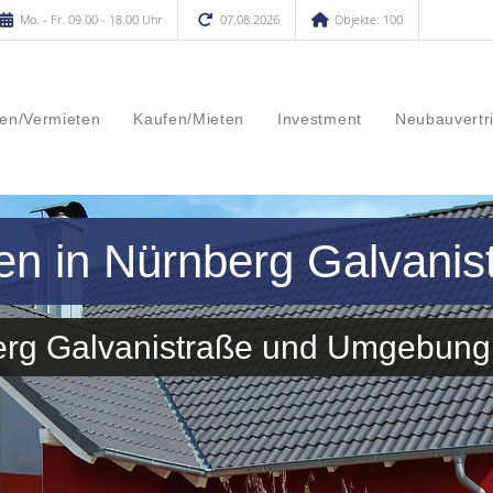
Mo. - Fr. 09.00 - 18.00 Uhr
07.08.2026
Objekte: 100
en/Vermieten
Kaufen/Mieten
Investment
Neubauvertr
en in Nürnberg Galvanis
berg Galvanistraße und Umgebung