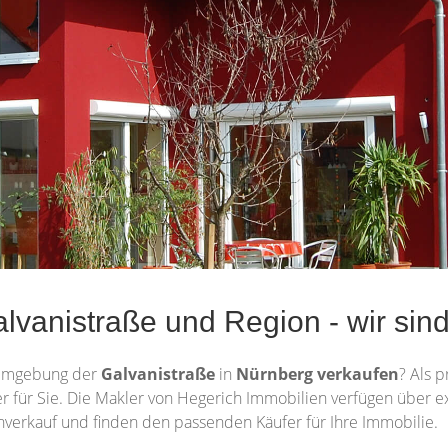
vanistraße und Region - wir sind
Umgebung der
Galvanistraße
in
Nürnberg
verkaufen
? Als p
tner für Sie. Die Makler von Hegerich Immobilien verfügen über 
nverkauf und finden den passenden Käufer für Ihre Immobilie.