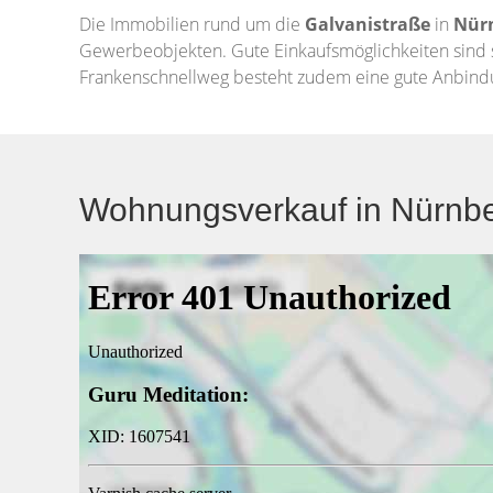
Die Immobilien rund um die
Galvanistraße
in
Nür
Gewerbeobjekten. Gute Einkaufsmöglichkeiten sind s
Frankenschnellweg besteht zudem eine gute Anbindu
Wohnungsverkauf in Nürnber