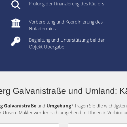
Prüfung der Finanzierung des Käufers
Vorbereitung und Koordinierung des
Notartermins
Begleitung und Unterstützung bei der
Objekt-Übergabe
erg Galvanistraße und Umland: Kä
rg
Galvanistraße
und
Umgebung
? Tragen Sie die wichtigste
e
. Unsere Makler werden sich umgehend mit Ihnen in Verbindun