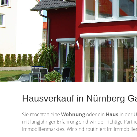
Hausverkauf in Nürnberg Gal
Sie möchten eine
Wohnung
oder ein
Haus
in der 
mit langjähriger Erfahrung sind wir der richtige Par
Immobilienmarktes. Wir sind routiniert im Immobilie