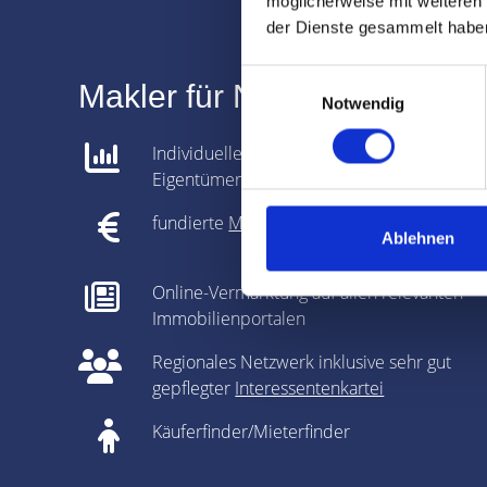
möglicherweise mit weiteren
der Dienste gesammelt habe
Einwilligungsauswahl
Makler für Nürnberg Galvan
Notwendig
Individuelle Analyse gemeinsam mit dem
Eigentümer
fundierte
Marktpreisanalyse
Ablehnen
Online-Vermarktung auf allen relevanten
Immobilienportalen
Regionales Netzwerk inklusive sehr gut
gepflegter
Interessentenkartei
Käuferfinder/Mieterfinder