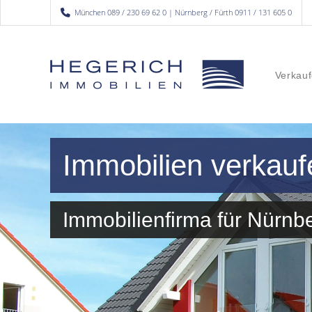
München 089 / 230 69 62 0 | Nürnberg / Fürth 0911 / 131 605 0
Verkauf
Immobilien verkauf
Immobilienfirma für Nürn