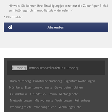
Hinweis: Sie können Ihre Einwilligung jederzeit für die Zukunft per E-Mail
an info@hegerich-immobilien.de widerrufen. *
* Pflichtfelder
Absenden
Nürnberg
Immobilien verkaufen in Nürnberg
Büro Nürnberg
Bürofläche Nürnberg
Eigentumswohnungen
Nürnberg
Eigentumswohnung
Gewerbeimmobilien
Grundstücke
Grundstück
Immo
Mietangebote
Mietwohnungen
Mietwohnung
Wohnungen
Reihenhaus
Wohnung miete
Wohnung suche
Wohnungssuche