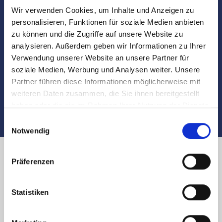
Wir verwenden Cookies, um Inhalte und Anzeigen zu
Besichtigungen
personalisieren, Funktionen für soziale Medien anbieten
zu können und die Zugriffe auf unsere Website zu
analysieren. Außerdem geben wir Informationen zu Ihrer
Begleitung und Unterstützung bei der Objekt-
Verwendung unserer Website an unsere Partner für
Übergabe
soziale Medien, Werbung und Analysen weiter. Unsere
Partner führen diese Informationen möglicherweise mit
Auch nach dem Verkauf sind wir für Sie da
weiteren Daten zusammen, die Sie ihnen bereitgestellt
haben oder die sie im Rahmen Ihrer Nutzung der Dienste
gesammelt haben.
Einwilligungsauswahl
Notwendig
Präferenzen
Immobilienverkauf in Nürnberg
Klarissenplatz und Region:
Statistiken
Käufer finden