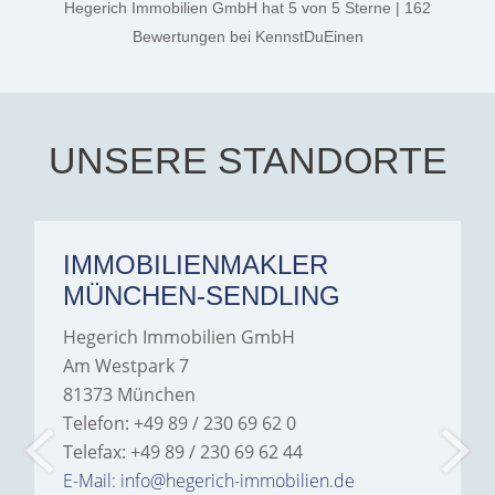
Hegerich Immobilien GmbH
hat
5
von
5
Sterne
|
162
the credit goes to Amelie
Jamrowâ€”she was
Bewertungen
bei KennstDuEinen
exceptionally professional,
transparent, and clear in
every communication.
Iâ€™m deeply grateful for
their support and wouldn't
hesitate to recommend
Hegerich Immobilien to
UNSERE STANDORTE
anyone looking for a home.
IMMOBILIENMAKLER
MÜNCHEN-SENDLING
Hegerich Immobilien GmbH
Am Westpark 7
81373 München
Telefon: +49 89 / 230 69 62 0
Telefax: +49 89 / 230 69 62 44
E-Mail: info@hegerich-immobilien.de