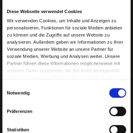
Diese Webseite verwendet Cookies
Was macht Hegerich Immobilien als
Wir verwenden Cookies, um Inhalte und Anzeigen zu
personalisieren, Funktionen für soziale Medien anbieten
Immobilienmakler besonders?
zu können und die Zugriffe auf unsere Website zu
Hegerich Immobilien zeichnet sich durch langjährige
analysieren. Außerdem geben wir Informationen zu Ihrer
Erfahrung, Verlässlichkeit und exzellente Marktkenntnisse
Verwendung unserer Website an unsere Partner für
in Nürnberg Kornburg aus. Wir setzen uns dafür ein, Ihre
soziale Medien, Werbung und Analysen weiter. Unsere
Immobilie sicher und zum Preis zu verkaufen.
Partner führen diese Informationen möglicherweise mit
weiteren Daten zusammen, die Sie ihnen bereitgestellt
haben oder die sie im Rahmen Ihrer Nutzung der Dienste
gesammelt haben.
Einwilligungsauswahl
Notwendig
Wie lange dauert der Verkaufsprozess
Präferenzen
meiner Immobilie?
Statistiken
Die Dauer des Verkaufsprozesses kann variieren. Unser