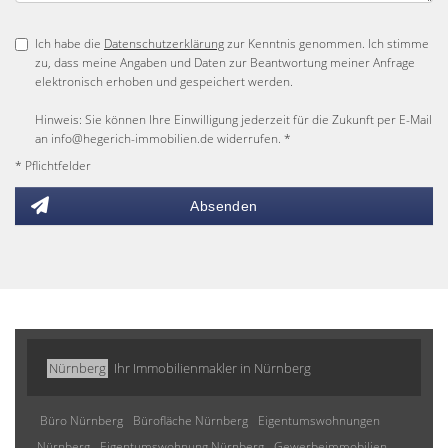
Ich habe die
Datenschutzerklärung
zur Kenntnis genommen. Ich stimme
zu, dass meine Angaben und Daten zur Beantwortung meiner Anfrage
elektronisch erhoben und gespeichert werden.
Hinweis: Sie können Ihre Einwilligung jederzeit für die Zukunft per E-Mail
an info@hegerich-immobilien.de widerrufen. *
* Pflichtfelder
Absenden
Nürnberg
Ihr Immobilienmakler in Nürnberg
Büro Nürnberg
Bürofläche Nürnberg
Eigentumswohnungen
Nürnberg
Eigentumswohnung Nürnberg
Gewerbeimmobilien