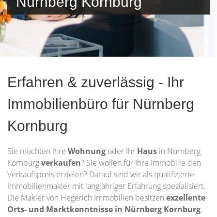
Nürnberg Kornburg
Erfahren & zuverlässig - Ihr
Immobilienbüro für Nürnberg
Kornburg
Sie möchten Ihre
Wohnung
oder Ihr
Haus
in Nürnberg
Kornburg
verkaufen
? Sie wollen für Ihre Immobilie den
Verkaufspreis erzielen? Darauf sind wir als qualifizierte
Immobilienmakler mit langjähriger Erfahrung spezialisiert.
Die Makler von Hegerich Immobilien besitzen
exzellente
Orts- und Marktkenntnisse in Nürnberg Kornburg
.