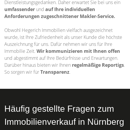
Dienstleistungsgedanken. Daher erwartet Sie bei uns ein
umfassender
und
auf Ihre individuellen
Anforderungen zugeschnittener
Makler-Service.
Obwohl Hegerich Immobilien vielfach ausgezeichnet
wurde, ist Ihre Zufriedenheit als unser Kunde die höchste
Auszeichnung für uns. Dafür nehmen wir uns für Ihre
Immobilie Zeit.
Wir kommunizieren mit Ihnen offen
und abgestimmt auf Ihre Bedürfnisse und Erwartungen.
Darüber hinaus bieten wir Ihnen
regelmäßige Reportigs
.
So sorgen wir für
Transparenz
.
Häufig gestellte Fragen zum
Immobilienverkauf in Nürnberg