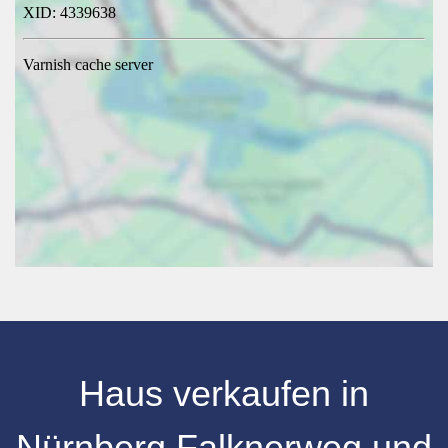
Haus verkaufen
in
Nürnberg
Falknerweg
und