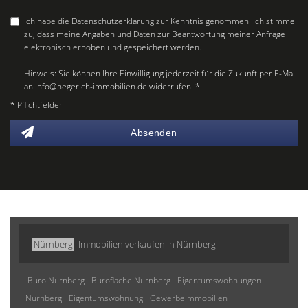
Ich habe die
Datenschutzerklärung
zur Kenntnis genommen. Ich stimme
zu, dass meine Angaben und Daten zur Beantwortung meiner Anfrage
elektronisch erhoben und gespeichert werden.
Hinweis: Sie können Ihre Einwilligung jederzeit für die Zukunft per E-Mail
an info@hegerich-immobilien.de widerrufen. *
* Pflichtfelder
Absenden
Nürnberg
Immobilien verkaufen in Nürnberg
Büro Nürnberg
Bürofläche Nürnberg
Eigentumswohnungen
Nürnberg
Eigentumswohnung
Gewerbeimmobilien