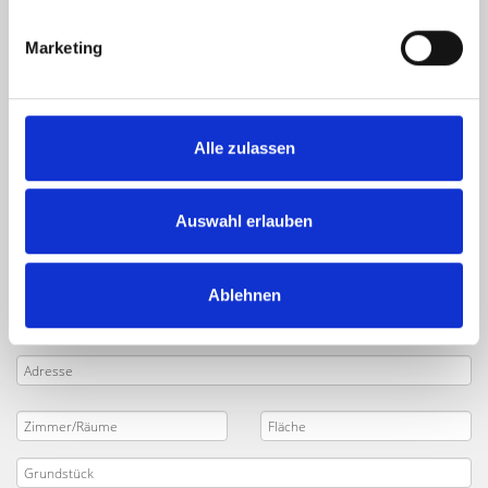
Falknerweg und Umland:
Marketing
Käufer finden
Sie planen den
Verkauf
Ihrer Immobilie in
Nürnberg
Alle zulassen
Falknerweg
und
Umgebung
? Tragen Sie die wichtigsten
Daten Ihres Objekts in das folgende Formular ein. Senden
Sie uns anschließend Ihre
Verkaufsanfrage
. Unsere
Auswahl erlauben
Makler werden sich umgehend mit Ihnen in Verbindung
setzen und Ihr Projekt mit Ihnen besprechen.
Ablehnen