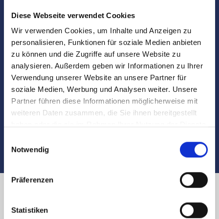
Notartermins
Diese Webseite verwendet Cookies
Marktdaten
Wir verwenden Cookies, um Inhalte und Anzeigen zu
personalisieren, Funktionen für soziale Medien anbieten
zu können und die Zugriffe auf unsere Website zu
Besichtigungen
analysieren. Außerdem geben wir Informationen zu Ihrer
Verwendung unserer Website an unsere Partner für
Begleitung und Unterstützung bei der Objekt-
soziale Medien, Werbung und Analysen weiter. Unsere
Übergabe
Partner führen diese Informationen möglicherweise mit
weiteren Daten zusammen, die Sie ihnen bereitgestellt
Auch nach dem Verkauf sind wir für Sie da
haben oder die sie im Rahmen Ihrer Nutzung der Dienste
gesammelt haben.
Einwilligungsauswahl
Notwendig
Präferenzen
Immobilienverkauf in Nürnberg
Statistiken