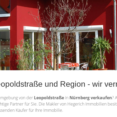
poldstraße und Region - wir verm
Umgebung von der
Leopoldstraße
in
Nürnberg
verkaufen
? 
ichtige Partner für Sie. Die Makler von Hegerich Immobilien bes
ssenden Käufer für Ihre Immobilie.