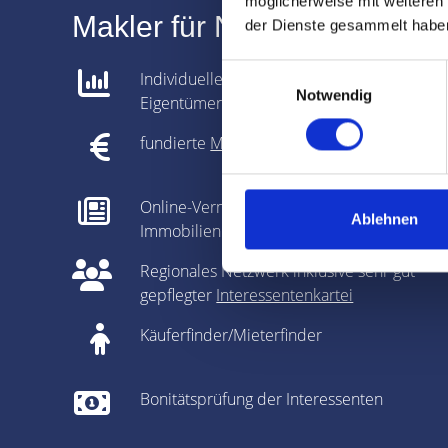
möglicherweise mit weiteren
Makler für Nürnberg Leopol
der Dienste gesammelt habe
Einwilligungsauswahl
Individuelle Analyse gemeinsam mit dem
Notwendig
Eigentümer
fundierte
Marktpreisanalyse
Online-Vermarktung auf allen relevanten
Ablehnen
Immobilienportalen
Regionales Netzwerk inklusive sehr gut
gepflegter
Interessentenkartei
Käuferfinder/Mieterfinder
Bonitätsprüfung der Interessenten