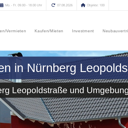
Mo. - Fr. 09.00 - 18.00 Uhr
07.08.2026
Objekte: 100
en/Vermieten
Kaufen/Mieten
Investment
Neubauvertr
en in Nürnberg Leopolds
berg Leopoldstraße und Umgebun