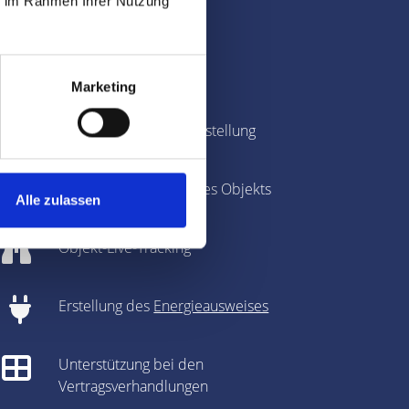
ie im Rahmen Ihrer Nutzung
stungen
Immobilienbewertung
Marketing
Fotografie & Exposé-Erstellung
360-Grad-Panorama des Objekts
Alle zulassen
Objekt-Live-Tracking
Erstellung des
Energieausweises
Unterstützung bei den
Vertragsverhandlungen