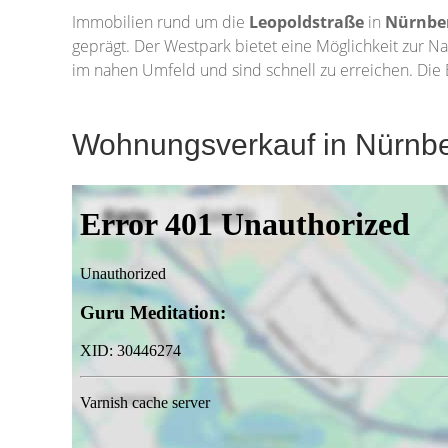
Immobilien rund um die
Leopoldstraße
in
Nürnbe
geprägt. Der Westpark bietet eine Möglichkeit zur 
im nahen Umfeld und sind schnell zu erreichen. Die 
Wohnungsverkauf in Nürnber