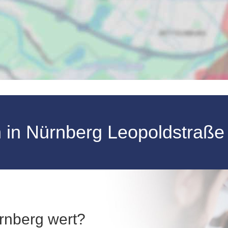
n
in
Nürnberg
Leopoldstraß
ürnberg wert?