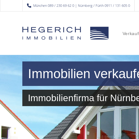
München 089 / 230 69 62 0 | Nürnberg / Fürth 0911 / 131 605 0
Verkauf
Immobilien verkauf
Immobilienfirma für Nürn