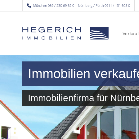
München 089 / 230 69 62 0 | Nürnberg / Fürth 0911 / 131 605 0
Verkauf
Immobilien verkau
Immobilienfirma für Nürn