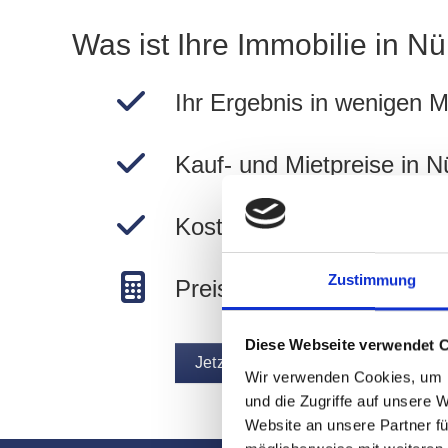
Was ist Ihre Immobilie in N
Ihr Ergebnis in wenigen M
Kauf- und Mietpreise in N
Kostenlos und unverbindli
Zustimmung
Preise in Nürnberg berec
Diese Webseite verwendet 
Jetzt Immobilie bewerten
Wir verwenden Cookies, um I
und die Zugriffe auf unsere 
Website an unsere Partner fü