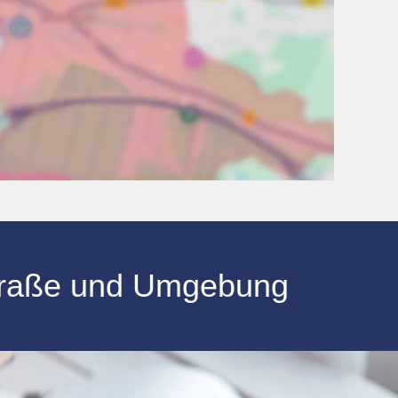
traße
und Umgebung