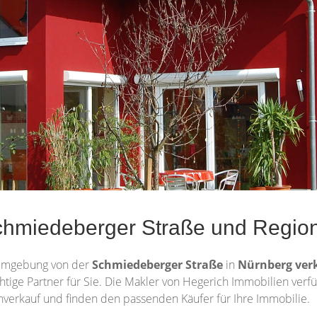
hmiedeberger Straße und Region 
Umgebung von der
Schmiedeberger Straße
in
Nürnberg
ver
ichtige Partner für Sie. Die Makler von Hegerich Immobilien ver
nverkauf und finden den passenden Käufer für Ihre Immobilie.