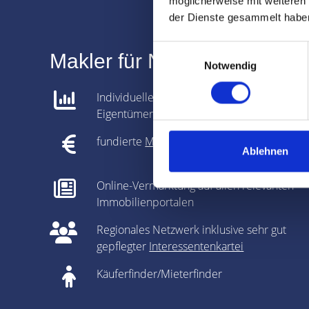
möglicherweise mit weiteren
der Dienste gesammelt habe
Einwilligungsauswahl
Makler für Nürnberg Schmie
Notwendig
Individuelle Analyse gemeinsam mit dem
Eigentümer
fundierte
Marktpreisanalyse
Ablehnen
Online-Vermarktung auf allen relevanten
Immobilienportalen
Regionales Netzwerk inklusive sehr gut
gepflegter
Interessentenkartei
Käuferfinder/Mieterfinder