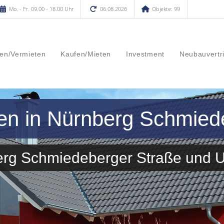
Mo. - Fr. 09.00 - 18.00 Uhr
06.08.2026
Objekte: 99
en/Vermieten
Kaufen/Mieten
Investment
Neubauvertr
fen in Nürnberg Schmied
berg Schmiedeberger Straße und