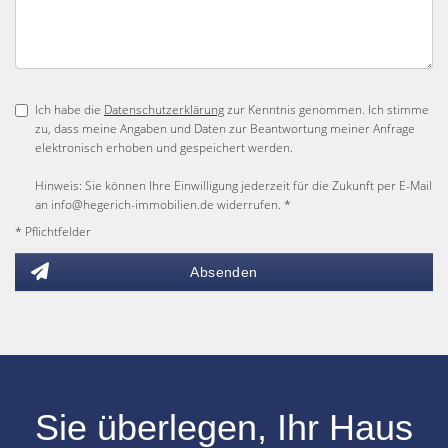
Ich habe die
Datenschutzerklärung
zur Kenntnis genommen. Ich stimme
zu, dass meine Angaben und Daten zur Beantwortung meiner Anfrage
elektronisch erhoben und gespeichert werden.
Hinweis: Sie können Ihre Einwilligung jederzeit für die Zukunft per E-Mail
an info@hegerich-immobilien.de widerrufen. *
* Pflichtfelder
Absenden
Sie überlegen, Ihr
Haus