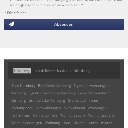
an info@hegerich-immobilien.de widerrufen. *
* Pflichtfelder
Absenden
Nürnberg
Immobilien verkaufen in Nürnberg
Büro Nürnberg
Bürofläche Nürnberg
Eigentumswohnungen
Nürnberg
Eigentumswohnung Nürnberg
Gewerbeimmobilien
Nürnberg
Grundstücke Nürnberg
Grundstück
Immo
Mietangebote
Mietwohnungen
Mietwohnung
Wohnungen
Reihenhaus
Wohnung miete
Wohnung suche
Wohnungssuche
Wohnungsanzeigen
Wohnung
Haus
Häuser
kaufen
mieten