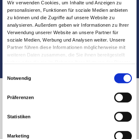
Wir verwenden Cookies, um Inhalte und Anzeigen zu
Besichtigungen
personalisieren, Funktionen für soziale Medien anbieten
zu können und die Zugriffe auf unsere Website zu
Begleitung und Unterstützung bei der Objekt-
analysieren. Außerdem geben wir Informationen zu Ihrer
Übergabe
Verwendung unserer Website an unsere Partner für
soziale Medien, Werbung und Analysen weiter. Unsere
Auch nach dem Verkauf sind wir für Sie da
Partner führen diese Informationen möglicherweise mit
weiteren Daten zusammen, die Sie ihnen bereitgestellt
haben oder die sie im Rahmen Ihrer Nutzung der Dienste
gesammelt haben.
Einwilligungsauswahl
Notwendig
Immobilienverkauf in Nürnberg
Präferenzen
Friedhof Höfen und Umland:
Statistiken
Käufer finden
Marketing