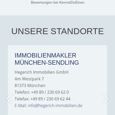
Jamrowâ€”she was
Bewertungen
bei KennstDuEinen
exceptionally professional,
transparent, and clear in
every communication.
Iâ€™m deeply grateful for
their support and wouldn't
hesitate to recommend
Hegerich Immobilien to
UNSERE STANDORTE
anyone looking for a home.
IMMOBILIENMAKLER
MÜNCHEN-SENDLING
Hegerich Immobilien GmbH
Am Westpark 7
81373 München
Telefon: +49 89 / 230 69 62 0
Telefax: +49 89 / 230 69 62 44
E-Mail: info@hegerich-immobilien.de