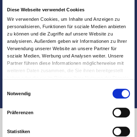
Notartermins
Diese Webseite verwendet Cookies
Marktdaten
Wir verwenden Cookies, um Inhalte und Anzeigen zu
personalisieren, Funktionen für soziale Medien anbieten
zu können und die Zugriffe auf unsere Website zu
Besichtigungen
analysieren. Außerdem geben wir Informationen zu Ihrer
Verwendung unserer Website an unsere Partner für
Begleitung und Unterstützung bei der Objekt-
soziale Medien, Werbung und Analysen weiter. Unsere
Übergabe
Partner führen diese Informationen möglicherweise mit
weiteren Daten zusammen, die Sie ihnen bereitgestellt
Auch nach dem Verkauf sind wir für Sie da
haben oder die sie im Rahmen Ihrer Nutzung der Dienste
gesammelt haben.
Einwilligungsauswahl
Notwendig
Präferenzen
Immobilienverkauf in Nürnberg
Statistiken