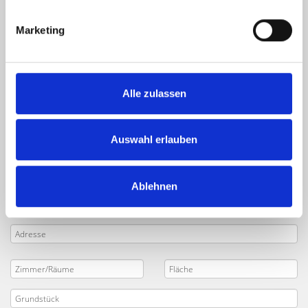
Dovestraße und Umland:
Marketing
Käufer finden
Sie planen den
Verkauf
Ihrer Immobilie in
Nürnberg
Alle zulassen
Dovestraße
und
Umgebung
? Tragen Sie die wichtigsten
Daten Ihres Objekts in das folgende Formular ein. Senden
Sie uns anschließend Ihre
Verkaufsanfrage
. Unsere
Auswahl erlauben
Makler werden sich umgehend mit Ihnen in Verbindung
setzen und Ihr Projekt mit Ihnen besprechen.
Ablehnen