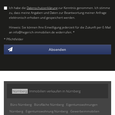
Ich habe die
Datenschutzerklärung
zur Kenntnis genommen. Ich stimme
zu, dass meine Angaben und Daten zur Beantwortung meiner Anfrage
elektronisch erhoben und gespeichert werden.
Hinweis: Sie können Ihre Einwilligung jederzeit für die Zukunft per E-Mail
an info@hegerich-immobilien.de widerrufen. *
* Pflichtfelder
Absenden
Nürnberg
Immobilien verkaufen in Nürnberg
Büro Nürnberg
Bürofläche Nürnberg
Eigentumswohnungen
Nürnberg
Eigentumswohnung Nürnberg
Gewerbeimmobilien