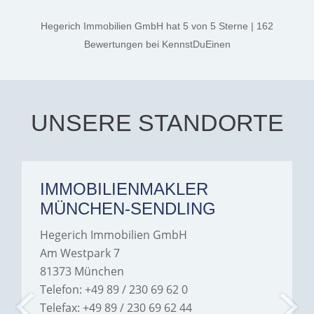
kind. A special note of
thanks, and a huge part of
Hegerich Immobilien GmbH
hat
5
von
5
Sterne
|
162
the credit goes to Amelie
Jamrowâ€”she was
Bewertungen
bei KennstDuEinen
exceptionally professional,
transparent, and clear in
every communication.
Iâ€™m deeply grateful for
their support and wouldn't
hesitate to recommend
Hegerich Immobilien to
UNSERE STANDORTE
anyone looking for a home.
IMMOBILIENMAKLER
MÜNCHEN-SENDLING
Hegerich Immobilien GmbH
Am Westpark 7
81373 München
Telefon: +49 89 / 230 69 62 0
Telefax: +49 89 / 230 69 62 44