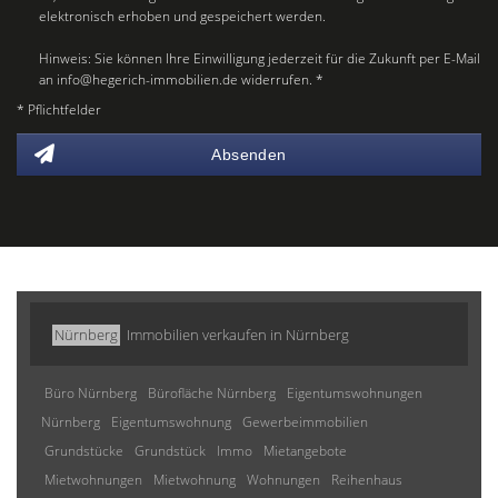
elektronisch erhoben und gespeichert werden.
Hinweis: Sie können Ihre Einwilligung jederzeit für die Zukunft per E-Mail
an info@hegerich-immobilien.de widerrufen. *
* Pflichtfelder
Absenden
Nürnberg
Immobilien verkaufen in Nürnberg
Büro Nürnberg
Bürofläche Nürnberg
Eigentumswohnungen
Nürnberg
Eigentumswohnung
Gewerbeimmobilien
Grundstücke
Grundstück
Immo
Mietangebote
Mietwohnungen
Mietwohnung
Wohnungen
Reihenhaus