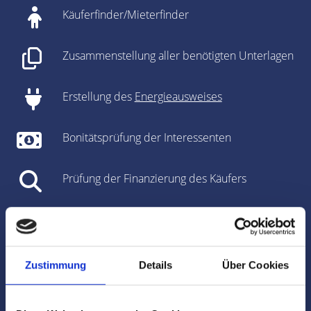
Käuferfinder/Mieterfinder
Zusammenstellung aller benötigten Unterlagen
Erstellung des
Energieausweises
Bonitätsprüfung der Interessenten
Prüfung der Finanzierung des Käufers
Unterstützung bei den Vertragsverhandlungen
Vorbereitung des Kaufvertrages/Mietvertrages
Zustimmung
Details
Über Cookies
Vorbereitung und Koordinierung des