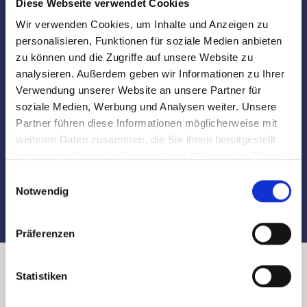
Diese Webseite verwendet Cookies
Notartermins
Wir verwenden Cookies, um Inhalte und Anzeigen zu
Marktdaten
personalisieren, Funktionen für soziale Medien anbieten
zu können und die Zugriffe auf unsere Website zu
analysieren. Außerdem geben wir Informationen zu Ihrer
Besichtigungen
Verwendung unserer Website an unsere Partner für
soziale Medien, Werbung und Analysen weiter. Unsere
Begleitung und Unterstützung bei der Objekt-
Partner führen diese Informationen möglicherweise mit
Übergabe
weiteren Daten zusammen, die Sie ihnen bereitgestellt
haben oder die sie im Rahmen Ihrer Nutzung der Dienste
Auch nach dem Verkauf sind wir für Sie da
gesammelt haben.
Einwilligungsauswahl
Notwendig
Präferenzen
Statistiken
Immobilienverkauf in Nürnberg