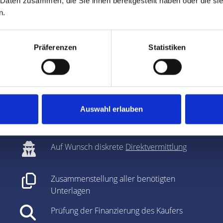
 Daten zusammen, die Sie ihnen bereitgestellt haben oder die s
n.
Verkäufer in Nürnberg Kontumazg
Präferenzen
Statistiken
Klärung baurechtlicher Fragen bei
Immobilienverkauf
Fachmännische und individuelle
Vermarktung
Auswahl erlauben
Bei Bedarf: optische Auffrischung des
Objekts (
Home Staging
)
Auf Wunsch diskrete
Direktvermittlung
Zusammenstellung aller benötigten
Unterlagen
Prüfung der Finanzierung des Käufers