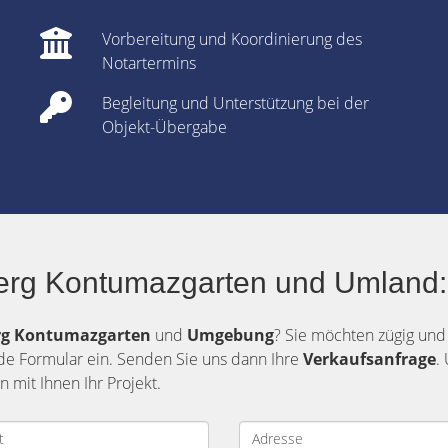
Vorbereitung und Koordinierung des
Notartermins
Begleitung und Unterstützung bei der
Objekt-Übergabe
erg Kontumazgarten und Umland: 
rg
Kontumazgarten
und
Umgebung
? Sie möchten zügig und
nde Formular ein. Senden Sie uns dann Ihre
Verkaufsanfrage
.
mit Ihnen Ihr Projekt.