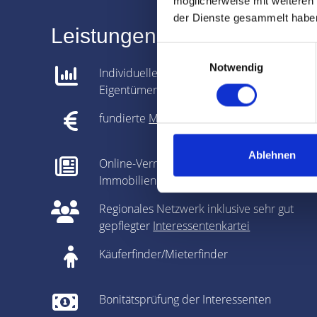
möglicherweise mit weiteren
der Dienste gesammelt habe
Leistungen für Immobilien-
Einwilligungsauswahl
Notwendig
Individuelle Analyse gemeinsam mit dem
Eigentümer
fundierte
Marktpreisanalyse
Ablehnen
Online-Vermarktung auf allen relevanten
Immobilienportalen
Regionales Netzwerk inklusive sehr gut
gepflegter
Interessentenkartei
Käuferfinder/Mieterfinder
Bonitätsprüfung der Interessenten