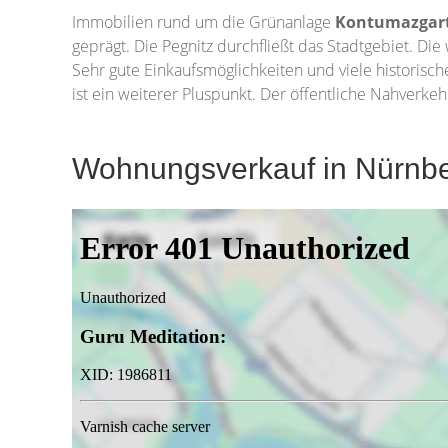
Immobilien rund um die Grünanlage
Kontumazgar
geprägt. Die Pegnitz durchfließt das Stadtgebiet. Di
Sehr gute Einkaufsmöglichkeiten und viele historisc
ist ein weiterer Pluspunkt. Der öffentliche Nahverke
Wohnungsverkauf in Nürnbe