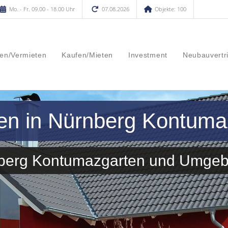
Mo. - Fr. 09.00 - 18.00 Uhr
07.08.2026
Objekte: 100
en/Vermieten
Kaufen/Mieten
Investment
Neubauvertr
fen in Nürnberg Kontuma
nberg Kontumazgarten und Umge