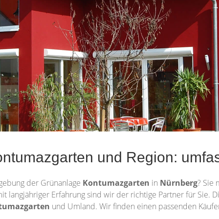
ontumazgarten und Region: umfa
gebung der Grünanlage
Kontumazgarten
in
Nürnberg
? Sie
it langjähriger Erfahrung sind wir der richtige Partner für Sie
tumazgarten
und Umland. Wir finden einen passenden Käufer 