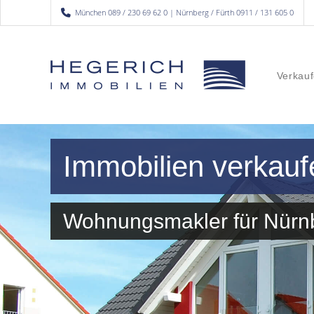
München 089 / 230 69 62 0 | Nürnberg / Fürth 0911 / 131 605 0
Verkauf
Immobilien verkau
Wohnungsmakler für Nür