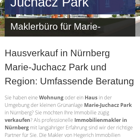
Juchacz Park
Maklerbüro für Marie-
Juchacz Park und
Hausverkauf in Nürnberg
Umgebung
Marie-Juchacz Park und
Region: Umfassende Beratung
Sie haben eine
Wohnung
oder ein
Haus
in der
Umgebung der kleinen Grünanlage
Marie-Juchacz Park
in Nürnberg? Sie möchten Ihre Immobilie zügig
verkaufen
? Als professionelle
Immobilienmakler in
Nürnberg
mit langjähriger Erfahrung sind wir der richtige
Partner für Sie. Die Makler von Hegerich Immobilien