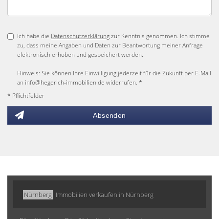
Ich habe die
Datenschutzerklärung
zur Kenntnis genommen. Ich stimme
zu, dass meine Angaben und Daten zur Beantwortung meiner Anfrage
elektronisch erhoben und gespeichert werden.
Hinweis: Sie können Ihre Einwilligung jederzeit für die Zukunft per E-Mail
an info@hegerich-immobilien.de widerrufen. *
* Pflichtfelder
Absenden
Nürnberg
Immobilien verkaufen in Nürnberg