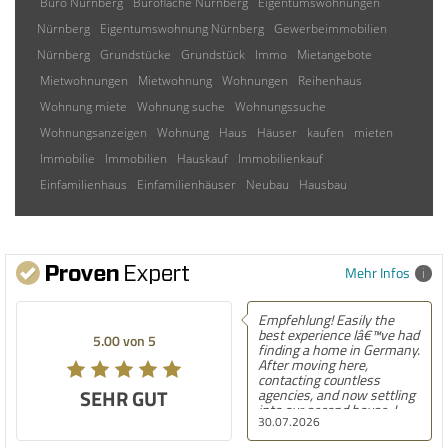
Büro Nürnberg
Bürofläche Nürnberg
Eigentumswohnungen
Nürnberg
Eigentumswohnung Nürnberg
Gewerbeimmobilien
Nürnberg
Grundstücke
Grundstück
Immo
Mietangebote
Mietwohnungen
Mietwohnung
Wohnungen
Reihenhaus
Wohnung miete
Wohnung suche
Wohnungssuche
Wohnungsanzeigen
Wohnung
Haus
Häuser
kaufen
mieten
Immobilie
Immobilien
Hauskauf
Immobilienkauf
Einfamilienhaus
Einfamilienhäuser
Neubau
Hausbau
Mehr Infos
Empfehlung! Easily the
best experience Iâ€™ve had
5.00 von 5
finding a home in Germany.
After moving here,
contacting countless
SEHR GUT
agencies, and now settling
into our second house, I
30.07.2026
know firsthand how
challenging and