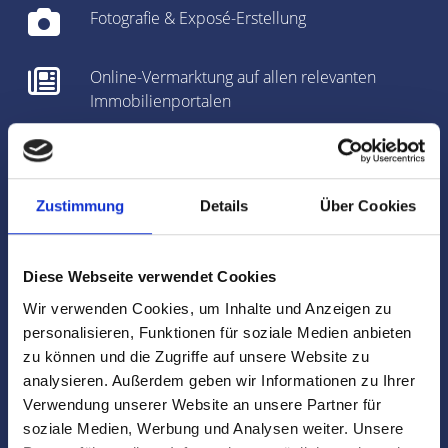
Fotografie & Exposé-Erstellung
Online-Vermarktung auf allen relevanten
Immobilienportalen
Bei Bedarf: optische Auffrischung des Objekts
(
Home Staging
)
Zustimmung
Details
Über Cookies
360-Grad-Panorama des Objekts
Diese Webseite verwendet Cookies
Regionales Netzwerk inklusive sehr gut
gepflegter
Interessentenkartei
Wir verwenden Cookies, um Inhalte und Anzeigen zu
personalisieren, Funktionen für soziale Medien anbieten
Auf Wunsch diskrete
Direktvermittlung
zu können und die Zugriffe auf unsere Website zu
analysieren. Außerdem geben wir Informationen zu Ihrer
Verwendung unserer Website an unsere Partner für
Objekt-Live-Tracking
soziale Medien, Werbung und Analysen weiter. Unsere