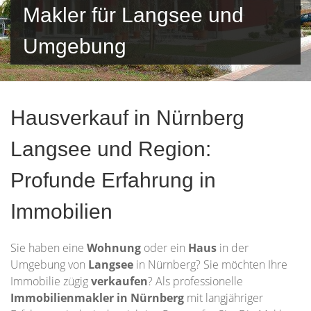
Makler für Langsee und
Umgebung
Hausverkauf in Nürnberg
Langsee und Region:
Profunde Erfahrung in
Immobilien
Sie haben eine
Wohnung
oder ein
Haus
in der
Umgebung von
Langsee
in Nürnberg? Sie möchten Ihre
Immobilie zügig
verkaufen
? Als professionelle
Immobilienmakler in Nürnberg
mit langjähriger