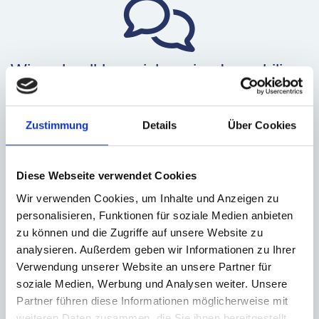
Wie schnell kann ich meine Immobilie
in Nürnberg Langsee verkaufen?
Dank unserer profunden Erfahrung und exzellenten
Zustimmung
Details
Über Cookies
Marktkenntnisse können wir Ihnen helfen, Ihre Immobilie
zügig zu verkaufen und einen passenden Käufer zu finden.
Diese Webseite verwendet Cookies
Wir verwenden Cookies, um Inhalte und Anzeigen zu
personalisieren, Funktionen für soziale Medien anbieten
zu können und die Zugriffe auf unsere Website zu
analysieren. Außerdem geben wir Informationen zu Ihrer
Was zeichnet die Immobilienmarkt in
Verwendung unserer Website an unsere Partner für
soziale Medien, Werbung und Analysen weiter. Unsere
Langsee aus?
Partner führen diese Informationen möglicherweise mit
weiteren Daten zusammen, die Sie ihnen bereitgestellt