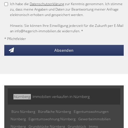
Ich habe die
Datenschutzerklärung
zur Kenntnis genommen. Ich stimme
zu, dass meine Angaben und Daten zur Beantwortung meiner Anfrage
elektronisch erhoben und gespeichert werden.
Hinweis: Sie können Ihre Einwilligung jederzeit für die Zukunft per E-Mail
an info@hegerich-immobilien.de widerrufen. *
* Pflichtfelder
Absenden
Nürnberg
Immobilien verkaufen in Nürnberg
Büro Nürnberg
Bürofläche Nürnberg
Eigentumswohnungen
Nürnberg
Eigentumswohnung Nürnberg
Gewerbeimmobilien
Nürnberg
Grundstücke Nürnberg
Grundstück
Immo