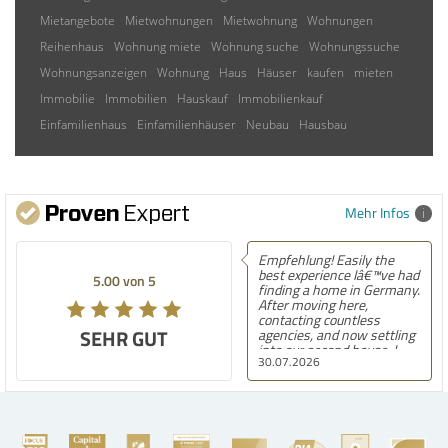
Mietangebote
Mietwohnungen
Mietwohnung
Wohnungen
Reihenhaus
Wohnung miete
Wohnung suche
Wohnungssuche
Wohnungsanzeigen
Wohnung
Haus
Häuser
kaufen
mieten
Immobilie
Immobilien
Hauskauf
Immobilienkauf
Einfamilienhaus
Einfamilienhäuser
Neubau
Hausbau
Mehr Infos
Empfehlung! Easily the
best experience Iâ€™ve had
5.00 von 5
finding a home in Germany.
After moving here,
contacting countless
SEHR GUT
agencies, and now settling
into our second house, I
30.07.2026
know firsthand how
challenging and
overwhelming the German
housing market can be.
Hegerich Immobilien
stands out far above the