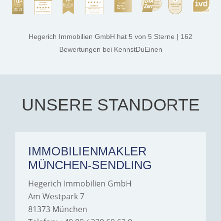
rest. They made the entire
process smooth,
professional, and genuinely
kind. A special note of
thanks, and a huge part of
Hegerich Immobilien GmbH
hat
5
von
5
Sterne
|
162
the credit goes to Amelie
Jamrowâ€”she was
Bewertungen
bei KennstDuEinen
exceptionally professional,
transparent, and clear in
every communication.
Iâ€™m deeply grateful for
their support and wouldn't
hesitate to recommend
Hegerich Immobilien to
UNSERE STANDORTE
anyone looking for a home.
IMMOBILIENMAKLER
MÜNCHEN-SENDLING
Hegerich Immobilien GmbH
Am Westpark 7
81373 München