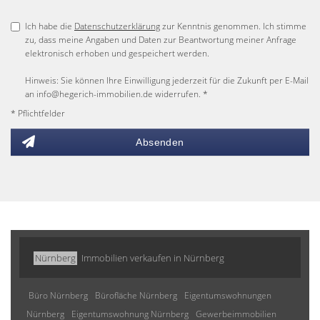
Ich habe die
Datenschutzerklärung
zur Kenntnis genommen. Ich stimme
zu, dass meine Angaben und Daten zur Beantwortung meiner Anfrage
elektronisch erhoben und gespeichert werden.
Hinweis: Sie können Ihre Einwilligung jederzeit für die Zukunft per E-Mail
an info@hegerich-immobilien.de widerrufen. *
* Pflichtfelder
Absenden
Nürnberg
Immobilien verkaufen in Nürnberg
Büro Nürnberg
Bürofläche Nürnberg
Eigentumswohnungen
Nürnberg
Eigentumswohnung Nürnberg
Gewerbeimmobilien