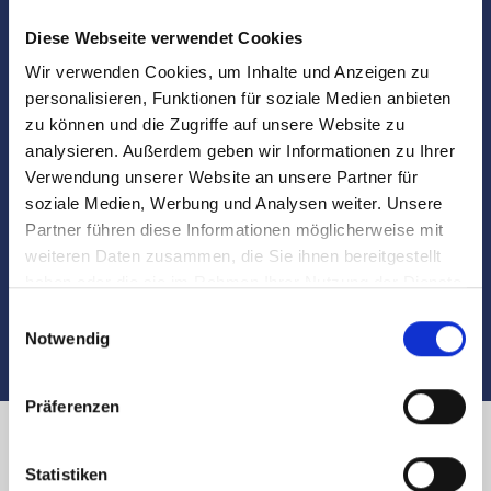
Notartermins
Diese Webseite verwendet Cookies
Wir verwenden Cookies, um Inhalte und Anzeigen zu
Marktdaten
personalisieren, Funktionen für soziale Medien anbieten
zu können und die Zugriffe auf unsere Website zu
Besichtigungen
analysieren. Außerdem geben wir Informationen zu Ihrer
Verwendung unserer Website an unsere Partner für
Begleitung und Unterstützung bei der Objekt-
soziale Medien, Werbung und Analysen weiter. Unsere
Übergabe
Partner führen diese Informationen möglicherweise mit
weiteren Daten zusammen, die Sie ihnen bereitgestellt
Auch nach dem Verkauf sind wir für Sie da
haben oder die sie im Rahmen Ihrer Nutzung der Dienste
gesammelt haben.
Einwilligungsauswahl
Notwendig
Präferenzen
Immobilienverkauf in Nürnberg
Statistiken