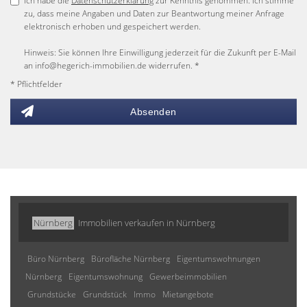
Ich habe die
Datenschutzerklärung
zur Kenntnis genommen. Ich stimme
zu, dass meine Angaben und Daten zur Beantwortung meiner Anfrage
elektronisch erhoben und gespeichert werden.
Hinweis: Sie können Ihre Einwilligung jederzeit für die Zukunft per E-Mail
an info@hegerich-immobilien.de widerrufen. *
* Pflichtfelder
Absenden
Nürnberg
Immobilien verkaufen in Nürnberg
Büro Nürnberg
Bürofläche Nürnberg
Eigentumswohnungen
Nürnberg
Eigentumswohnung
Gewerbeimmobilien
Grundstücke
Grundstück
Immo
Mietangebote