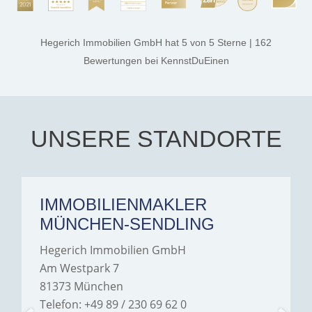
process smooth,
professional, and genuinely
kind. A special note of
thanks, and a huge part of
Hegerich Immobilien GmbH
hat
5
von
5
Sterne
|
162
the credit goes to Amelie
Jamrowâ€”she was
Bewertungen
bei KennstDuEinen
exceptionally professional,
transparent, and clear in
every communication.
Iâ€™m deeply grateful for
their support and wouldn't
hesitate to recommend
Hegerich Immobilien to
UNSERE STANDORTE
anyone looking for a home.
IMMOBILIENMAKLER
MÜNCHEN-SENDLING
Hegerich Immobilien GmbH
Am Westpark 7
81373 München
Telefon: +49 89 / 230 69 62 0