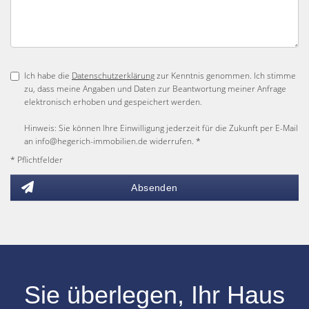
Ich habe die
Datenschutzerklärung
zur Kenntnis genommen. Ich stimme
zu, dass meine Angaben und Daten zur Beantwortung meiner Anfrage
elektronisch erhoben und gespeichert werden.
Hinweis: Sie können Ihre Einwilligung jederzeit für die Zukunft per E-Mail
an info@hegerich-immobilien.de widerrufen. *
* Pflichtfelder
Absenden
Sie überlegen, Ihr
Haus