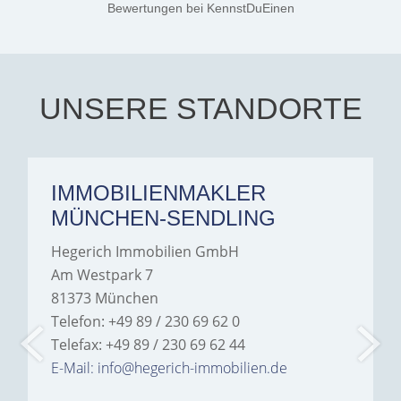
Jamrowâ€”she was
Bewertungen
bei KennstDuEinen
exceptionally professional,
transparent, and clear in
every communication.
Iâ€™m deeply grateful for
their support and wouldn't
hesitate to recommend
Hegerich Immobilien to
UNSERE STANDORTE
anyone looking for a home.
IMMOBILIENMAKLER
MÜNCHEN-SENDLING
Hegerich Immobilien GmbH
Am Westpark 7
81373 München
Telefon: +49 89 / 230 69 62 0
Telefax: +49 89 / 230 69 62 44
E-Mail: info@hegerich-immobilien.de