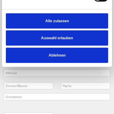
Käufer finden
Sie planen den
Verkauf
Ihrer Immobilie in
Nürnberg
Alle zulassen
Ginsterweg
und
Umgebung
? Geben Sie die wichtigsten
Daten zu Ihrem Objekt in das nachfolgende Formular ein.
Senden Sie uns dann Ihre
Verkaufsanfrage
. Unsere
Auswahl erlauben
Makler kontaktieren Sie zeitnah und besprechen mit Ihnen
Ihr Projekt.
Ablehnen