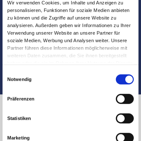
Marktdaten
Wir verwenden Cookies, um Inhalte und Anzeigen zu
personalisieren, Funktionen für soziale Medien anbieten
zu können und die Zugriffe auf unsere Website zu
Besichtigungen
analysieren. Außerdem geben wir Informationen zu Ihrer
Verwendung unserer Website an unsere Partner für
Begleitung und Unterstützung bei der Objekt-
soziale Medien, Werbung und Analysen weiter. Unsere
Übergabe
Partner führen diese Informationen möglicherweise mit
weiteren Daten zusammen, die Sie ihnen bereitgestellt
Auch nach dem Verkauf sind wir für Sie da
haben oder die sie im Rahmen Ihrer Nutzung der Dienste
gesammelt haben.
Einwilligungsauswahl
Notwendig
Präferenzen
Immobilienverkauf in Nürnberg
Statistiken
Ginsterweg und Umland:
Marketing