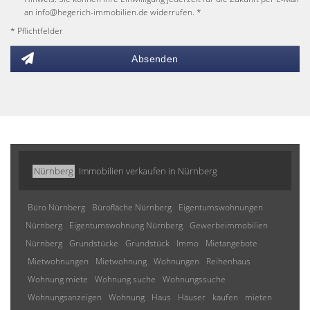
an info@hegerich-immobilien.de widerrufen. *
* Pflichtfelder
Absenden
Nürnberg
Immobilien verkaufen in Nürnberg
Büro Nürnberg
Bürofläche Nürnberg
Eigentumswohnungen
Nürnberg
Eigentumswohnung Nürnberg
Gewerbeimmobilien
Nürnberg
Grundstücke
Grundstück
Immo
Mietangebote
Mietwohnungen
Mietwohnung
Wohnungen
Reihenhaus
Wohnung miete
Wohnung suche
Wohnungssuche
Wohnungsanzeigen
Wohnung
Haus
Häuser
kaufen
mieten