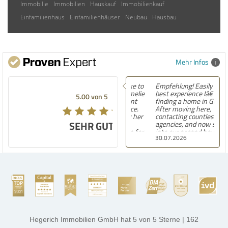
Immobilie
Immobilien
Hauskauf
Immobilienkauf
Einfamilienhaus
Einfamilienhäuser
Neubau
Hausbau
Mehr Infos
Empfehlung! Easily the
best experience Iâ€™ve had
5.00 von 5
finding a home in Germany.
After moving here,
contacting countless
SEHR GUT
agencies, and now settling
into our second house, I
30.07.2026
know firsthand how
challenging and
overwhelming the German
housing market can be.
Hegerich Immobilien
stands out far above the
rest. They made the entire
process smooth,
professional, and genuinely
kind. A special note of
thanks, and a huge part of
Hegerich Immobilien GmbH
hat
5
von
5
Sterne
|
162
the credit goes to Amelie