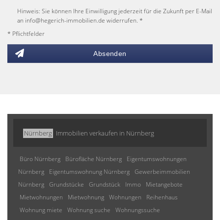
Hinweis: Sie können Ihre Einwilligung jederzeit für die Zukunft per E-Mail
an info@hegerich-immobilien.de widerrufen. *
* Pflichtfelder
Absenden
Nürnberg
Immobilien verkaufen in Nürnberg
Büro Nürnberg
Bürofläche Nürnberg
Eigentumswohnungen
Nürnberg
Eigentumswohnung Nürnberg
Gewerbeimmobilien
Nürnberg
Grundstücke
Grundstück
Immo
Mietangebote
Mietwohnungen
Mietwohnung
Wohnungen
Reihenhaus
Wohnung miete
Wohnung suche
Wohnungssuche