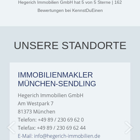
Hegerich Immobilien GmbH
hat
5
von
5
Sterne
|
162
the credit goes to Amelie
Jamrowâ€”she was
Bewertungen
bei KennstDuEinen
exceptionally professional,
transparent, and clear in
every communication.
Iâ€™m deeply grateful for
their support and wouldn't
hesitate to recommend
Hegerich Immobilien to
UNSERE STANDORTE
anyone looking for a home.
IMMOBILIENMAKLER
MÜNCHEN-SENDLING
Hegerich Immobilien GmbH
Am Westpark 7
81373 München
Telefon: +49 89 / 230 69 62 0
Telefax: +49 89 / 230 69 62 44
E-Mail: info@hegerich-immobilien.de