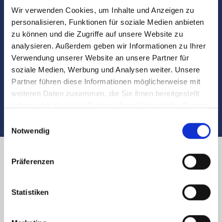
Wir verwenden Cookies, um Inhalte und Anzeigen zu
Besichtigungen
personalisieren, Funktionen für soziale Medien anbieten
zu können und die Zugriffe auf unsere Website zu
analysieren. Außerdem geben wir Informationen zu Ihrer
Begleitung und Unterstützung bei der Objekt-
Verwendung unserer Website an unsere Partner für
Übergabe
soziale Medien, Werbung und Analysen weiter. Unsere
Partner führen diese Informationen möglicherweise mit
Auch nach dem Verkauf sind wir für Sie da
weiteren Daten zusammen, die Sie ihnen bereitgestellt
haben oder die sie im Rahmen Ihrer Nutzung der Dienste
gesammelt haben.
Einwilligungsauswahl
Notwendig
Präferenzen
Immobilienverkauf in Nürnberg
Neunhofer Marter und Umland:
Statistiken
Käufer finden