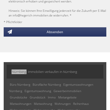
elektronisch erhoben und gespeichert werden.
Hinweis: Sie können Ihre Einwilligung jederzeit für die Zukunft per E-Mail
an info@hegerich-immobilien.de widerrufen. *
* Pflichtfelder
Absenden
Nürnberg
Immobilien verkaufen in Nürnberg
Büro Nürnberg
Bürofläche Nürnberg
Eigentumswohnungen
Nürnberg
Eigentumswohnung
Gewerbeimmobilien
Grundstücke
Grundstück
Immo
Mietangebote
Mietwohnungen
Mietwohnung
Wohnungen
Reihenhaus