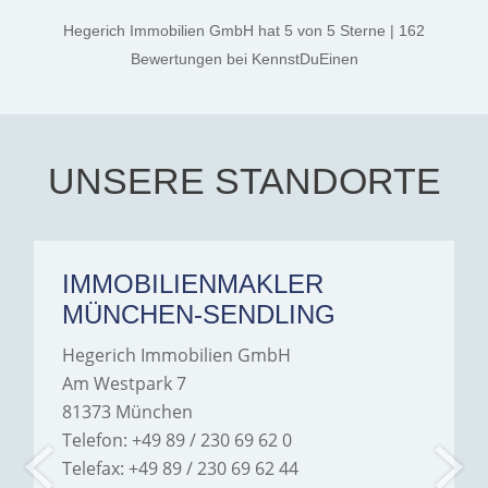
kind. A special note of
thanks, and a huge part of
Hegerich Immobilien GmbH
hat
5
von
5
Sterne
|
162
the credit goes to Amelie
Jamrowâ€”she was
Bewertungen
bei KennstDuEinen
exceptionally professional,
transparent, and clear in
every communication.
Iâ€™m deeply grateful for
their support and wouldn't
hesitate to recommend
Hegerich Immobilien to
UNSERE STANDORTE
anyone looking for a home.
IMMOBILIENMAKLER
MÜNCHEN-SENDLING
Hegerich Immobilien GmbH
Am Westpark 7
81373 München
Telefon: +49 89 / 230 69 62 0
Telefax: +49 89 / 230 69 62 44