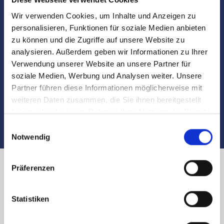
Marktdaten
Wir verwenden Cookies, um Inhalte und Anzeigen zu
personalisieren, Funktionen für soziale Medien anbieten
Besichtigungen
zu können und die Zugriffe auf unsere Website zu
analysieren. Außerdem geben wir Informationen zu Ihrer
Begleitung und Unterstützung bei der Objekt-
Verwendung unserer Website an unsere Partner für
Übergabe
soziale Medien, Werbung und Analysen weiter. Unsere
Partner führen diese Informationen möglicherweise mit
Auch nach dem Verkauf sind wir für Sie da
weiteren Daten zusammen, die Sie ihnen bereitgestellt
haben oder die sie im Rahmen Ihrer Nutzung der Dienste
gesammelt haben.
Einwilligungsauswahl
Notwendig
Präferenzen
Immobilienverkauf in Nürnberg
Statistiken
Albrecht-Dürer-Haus und