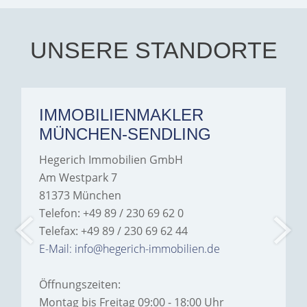
every communication.
Iâ€™m deeply grateful for
their support and wouldn't
hesitate to recommend
Hegerich Immobilien to
UNSERE STANDORTE
anyone looking for a home.
IMMOBILIENMAKLER
MÜNCHEN-SENDLING
Hegerich Immobilien GmbH
Am Westpark 7
81373 München
Telefon: +49 89 / 230 69 62 0
Telefax: +49 89 / 230 69 62 44
E-Mail: info@hegerich-immobilien.de
Öffnungszeiten:
Montag bis Freitag 09:00 - 18:00 Uhr