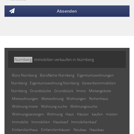
Absenden
Nürnberg
Immobilien verkaufen in Nürnberg
Büro Nürnberg
Bürofläche Nürnberg
Eigentumswohnungen
Nürnberg
Eigentumswohnung Nürnberg
Gewerbeimmobilien
Nürnberg
Grundstücke
Grundstück
Immo
Mietangebote
Mietwohnungen
Mietwohnung
Wohnungen
Reihenhaus
Wohnung miete
Wohnung suche
Wohnungssuche
Wohnungsanzeigen
Wohnung
Haus
Häuser
kaufen
mieten
Immobilie
Immobilien
Hauskauf
Immobilienkauf
Einfamilienhaus
Einfamilienhäuser
Neubau
Hausbau