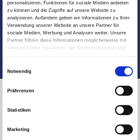
personalisieren, Funktionen für soziale Medien anbieten
Besichtigungen
zu können und die Zugriffe auf unsere Website zu
analysieren. Außerdem geben wir Informationen zu Ihrer
Begleitung und Unterstützung bei der Objekt-
Verwendung unserer Website an unsere Partner für
Übergabe
soziale Medien, Werbung und Analysen weiter. Unsere
Partner führen diese Informationen möglicherweise mit
Auch nach dem Verkauf sind wir für Sie da
weiteren Daten zusammen, die Sie ihnen bereitgestellt
haben oder die sie im Rahmen Ihrer Nutzung der Dienste
gesammelt haben.
Einwilligungsauswahl
Notwendig
Präferenzen
Immobilienverkauf in Nürnberg
Statistiken
Haselnußweg und Umland:
Käufer finden
Marketing