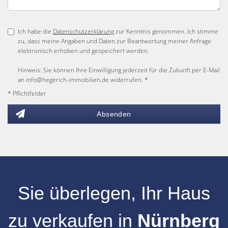
Ich habe die
Datenschutzerklärung
zur Kenntnis genommen. Ich stimme
zu, dass meine Angaben und Daten zur Beantwortung meiner Anfrage
elektronisch erhoben und gespeichert werden.
Hinweis: Sie können Ihre Einwilligung jederzeit für die Zukunft per E-Mail
an info@hegerich-immobilien.de widerrufen. *
* Pflichtfelder
Absenden
Sie überlegen, Ihr
Haus
zu verkaufen
in
Nürnberg