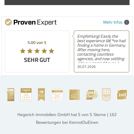
Mehr Infos
Empfehlung! Easily the
best experience Iâ€™ve had
5.00 von 5
finding a home in Germany.
After moving here,
contacting countless
SEHR GUT
agencies, and now settling
into our second house, I
30.07.2026
know firsthand how
challenging and
overwhelming the German
housing market can be.
Hegerich Immobilien
stands out far above the
rest. They made the entire
process smooth,
professional, and genuinely
kind. A special note of
thanks, and a huge part of
Hegerich Immobilien GmbH
hat
5
von
5
Sterne
|
162
the credit goes to Amelie
Jamrowâ€”she was
Bewertungen
bei KennstDuEinen
exceptionally professional,
transparent, and clear in