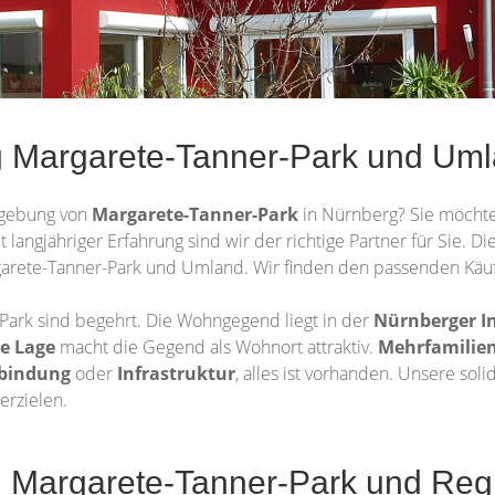
g Margarete-Tanner-Park und Uml
gebung von
Margarete-Tanner-Park
in Nürnberg? Sie möchte
t langjähriger Erfahrung sind wir der richtige Partner für Sie. 
rgarete-Tanner-Park und Umland. Wir finden den passenden Käu
ark sind begehrt. Die Wohngegend liegt in der
Nürnberger I
le Lage
macht die Gegend als Wohnort attraktiv.
Mehrfamilie
nbindung
oder
Infrastruktur
, alles ist vorhanden. Unsere sol
erzielen.
Margarete-Tanner-Park und Regio