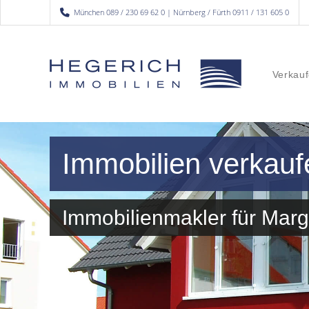
München 089 / 230 69 62 0 | Nürnberg / Fürth 0911 / 131 605 0
Verkauf
Immobilien verkauf
Immobilienmakler für Mar