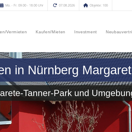
Mo. - Fr. 09.00 - 18.00 Uhr
07.08.2026
Objekte: 100
en/Vermieten
Kaufen/Mieten
Investment
Neubauvertr
en in Nürnberg Margare
garete-Tanner-Park und Umgebun