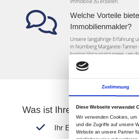
Immobilie zu erzielen.
Welche Vorteile biet
Immobilienmakler?
Unsere langjährige Erfahrung 
in Nürnberg Margarete-Tanner
besten Voraussetzungen, um de
optimal zu realisieren.
Zustimmung
Diese Webseite verwendet 
Was ist Ihre Immobilie in N
Wir verwenden Cookies, um I
und die Zugriffe auf unsere 
Ihr Ergebnis in wenigen M
Website an unsere Partner fü