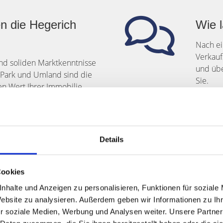
en die Hegerich
Wie l
Nach ei
Verkauf
und soliden Marktkenntnisse
und übe
-Park und Umland sind die
Sie.
n Wert Ihrer Immobilie
Details
Cookies
ürnberg wert?
nhalte und Anzeigen zu personalisieren, Funktionen für soziale
Website zu analysieren. Außerdem geben wir Informationen zu I
inuten per E-Mail
r soziale Medien, Werbung und Analysen weiter. Unsere Partner