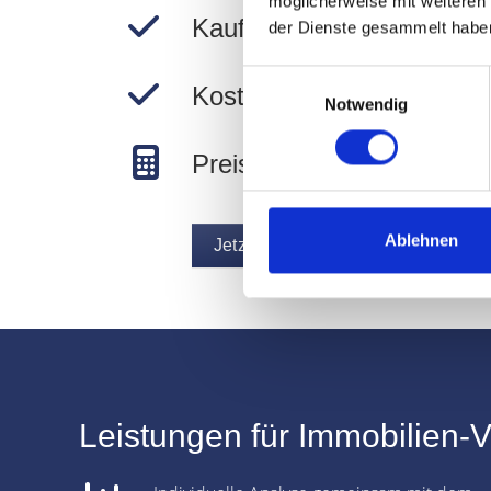
möglicherweise mit weiteren
Kauf- und Mietpreise in N
der Dienste gesammelt habe
Einwilligungsauswahl
Kostenlos und unverbindli
Notwendig
Preise in Nürnberg berec
Ablehnen
Jetzt Immobilie bewerten
Leistungen für Immobilien-