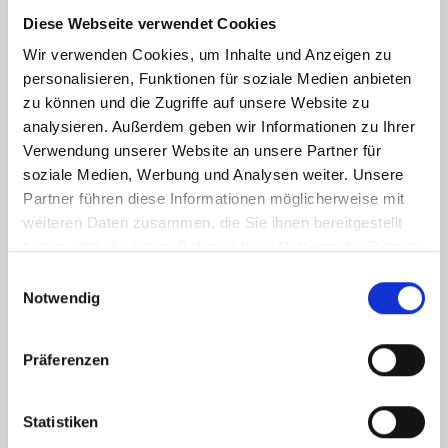
Nürnberg St. Johannis verkaufen?
Diese Webseite verwendet Cookies
Wir verwenden Cookies, um Inhalte und Anzeigen zu
Um Ihre Immobilie zügig und zum Preis zu verkaufen,
personalisieren, Funktionen für soziale Medien anbieten
können Sie die Dienste von Hegerich Immobilien in
zu können und die Zugriffe auf unsere Website zu
Anspruch nehmen, die über umfassende Orts- und
analysieren. Außerdem geben wir Informationen zu Ihrer
Marktkenntnisse verfügen.
Verwendung unserer Website an unsere Partner für
soziale Medien, Werbung und Analysen weiter. Unsere
Partner führen diese Informationen möglicherweise mit
weiteren Daten zusammen, die Sie ihnen bereitgestellt
haben oder die sie im Rahmen Ihrer Nutzung der Dienste
gesammelt haben.
Einwilligungsauswahl
Welche Vorteile bietet Hegerich
Notwendig
Immobilien beim Verkauf meiner
Immobilie?
Präferenzen
Unsere qualifizierten und routinierten Makler bieten eine
breite Erfahrung im Immobiliengeschäft, wodurch Sie Ihr
Statistiken
Eigenheim schnell, sicher und mit Gewinn verkaufen