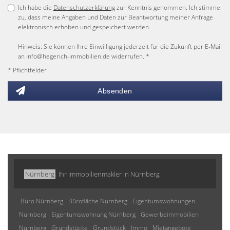
Ich habe die
Datenschutzerklärung
zur Kenntnis genommen. Ich stimme
zu, dass meine Angaben und Daten zur Beantwortung meiner Anfrage
elektronisch erhoben und gespeichert werden.
Hinweis: Sie können Ihre Einwilligung jederzeit für die Zukunft per E-Mail
an info@hegerich-immobilien.de widerrufen. *
* Pflichtfelder
Absenden
Nürnberg
Ihr Immobilienmakler in Nürnberg
Büro Nürnberg
Bürofläche Nürnberg
Eigentumswohnungen
Nürnberg
Eigentumswohnung Nürnberg
Gewerbeimmobilien
Nürnberg
Grundstücke
Grundstück
Immo
Mietangebote