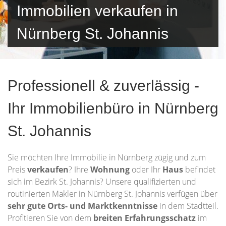
Immobilien verkaufen in
Nürnberg St. Johannis
Professionell & zuverlässig -
Ihr Immobilienbüro in Nürnberg
St. Johannis
Sie möchten Ihre Immobilie in Nürnberg zügig und zum
Preis
verkaufen
? Ihre
Wohnung
oder Ihr
Haus
befindet
sich im Bezirk St. Johannis? Unsere qualifizierten und
routinierten Makler in Nürnberg St. Johannis verfügen über
sehr gute Orts- und Marktkenntnisse
in dem Stadtteil.
Profitieren Sie von dem
breiten Erfahrungsschatz
im