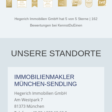
rest. They made the entire
process smooth,
professional, and genuinely
kind. A special note of
thanks, and a huge part of
Hegerich Immobilien GmbH
hat
5
von
5
Sterne
|
162
the credit goes to Amelie
Jamrowâ€”she was
Bewertungen
bei KennstDuEinen
exceptionally professional,
transparent, and clear in
every communication.
Iâ€™m deeply grateful for
their support and wouldn't
hesitate to recommend
Hegerich Immobilien to
UNSERE STANDORTE
anyone looking for a home.
IMMOBILIENMAKLER
MÜNCHEN-SENDLING
Hegerich Immobilien GmbH
Am Westpark 7
81373 München