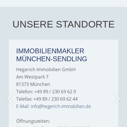
every communication.
Iâ€™m deeply grateful for
their support and wouldn't
hesitate to recommend
Hegerich Immobilien to
UNSERE STANDORTE
anyone looking for a home.
IMMOBILIENMAKLER
MÜNCHEN-SENDLING
Hegerich Immobilien GmbH
Am Westpark 7
81373 München
Telefon: +49 89 / 230 69 62 0
Telefax: +49 89 / 230 69 62 44
E-Mail: info@hegerich-immobilien.de
Öffnungszeiten: