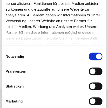
unserem
bewährten Verkaufsprozess
. Jeder
personalisieren, Funktionen für soziale Medien anbieten
Immobilienmakler, der für uns tätig ist, ist
zu können und die Zugriffe auf unsere Website zu
leidenschaftlicher Experte mit ausgeprägtem
analysieren. Außerdem geben wir Informationen zu Ihrer
Dienstleistungsgedanken. Daher erwartet Sie bei uns ein
Verwendung unserer Website an unsere Partner für
umfassender und
auf Ihre individuellen
soziale Medien, Werbung und Analysen weiter. Unsere
Anforderungen zugeschnittener
Makler-Service
.
Partner führen diese Informationen möglicherweise mit
weiteren Daten zusammen, die Sie ihnen bereitgestellt
Obwohl Hegerich Immobilien vielfach ausgezeichnet
haben oder die sie im Rahmen Ihrer Nutzung der Dienste
wurde, ist Ihre Zufriedenheit als unser Kunde die höchste
gesammelt haben.
Einwilligungsauswahl
Auszeichnung für uns. Dafür nehmen wir uns Zeit für Ihre
Notwendig
Immobilie.
Wir kommunizieren mit Ihnen offen
und
abgestimmt auf Ihre Bedürfnisse und Erwartungen.
Darüber hinaus bieten wir Ihnen
regelmäßige Reportigs
.
Präferenzen
So sorgen wir für
Transparenz
.
Statistiken
Marketing
Profitieren Sie von unserem