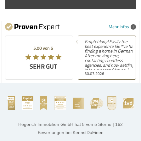
Mehr Infos
Empfehlung! Easily the
best experience Iâ€™ve had
5.00 von 5
finding a home in Germany.
After moving here,
contacting countless
SEHR GUT
agencies, and now settling
into our second house, I
30.07.2026
know firsthand how
challenging and
overwhelming the German
housing market can be.
Hegerich Immobilien
stands out far above the
rest. They made the entire
process smooth,
professional, and genuinely
kind. A special note of
thanks, and a huge part of
Hegerich Immobilien GmbH
hat
5
von
5
Sterne
|
162
the credit goes to Amelie
Jamrowâ€”she was
Bewertungen
bei KennstDuEinen
exceptionally professional,
transparent, and clear in