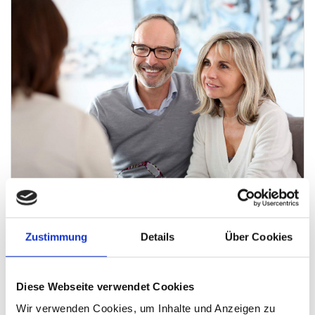
Makler-Service von A bis Z - individuell
& transparent
Zustimmung
Details
Über Cookies
Wir möchten, dass Sie Ihre Immobilie im Stadtteil Eibach
erfolgreich und zügig verkaufen. Dafür unterstützen wir Sie
Diese Webseite verwendet Cookies
als professionelles Maklerbüro in Nürnberg Eibach mit
Wir verwenden Cookies, um Inhalte und Anzeigen zu