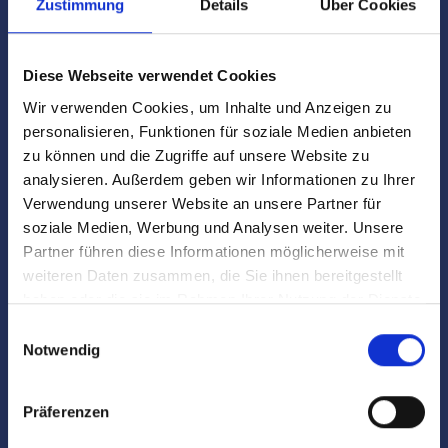
Zustimmung
Details
Über Cookies
Nürnberg Rangierbahnhof spezialisiert hat.
Diese Webseite verwendet Cookies
Wir verwenden Cookies, um Inhalte und Anzeigen zu
personalisieren, Funktionen für soziale Medien anbieten
Was macht Hegerich Immobilien zu
zu können und die Zugriffe auf unsere Website zu
analysieren. Außerdem geben wir Informationen zu Ihrer
einem zuverlässigen Partner?
Verwendung unserer Website an unsere Partner für
soziale Medien, Werbung und Analysen weiter. Unsere
Hegerich Immobilien hat langjährige Erfahrung und beste
Partner führen diese Informationen möglicherweise mit
Kenntnisse des regionalen Immobilienmarktes in Nürnberg
weiteren Daten zusammen, die Sie ihnen bereitgestellt
Rangierbahnhof.
haben oder die sie im Rahmen Ihrer Nutzung der Dienste
gesammelt haben.
Einwilligungsauswahl
Notwendig
Präferenzen
Wie wird der Verkauf meiner Immobilie