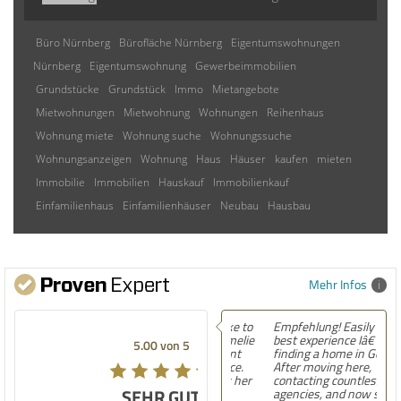
Büro Nürnberg
Bürofläche Nürnberg
Eigentumswohnungen
Nürnberg
Eigentumswohnung
Gewerbeimmobilien
Grundstücke
Grundstück
Immo
Mietangebote
Mietwohnungen
Mietwohnung
Wohnungen
Reihenhaus
Wohnung miete
Wohnung suche
Wohnungssuche
Wohnungsanzeigen
Wohnung
Haus
Häuser
kaufen
mieten
Immobilie
Immobilien
Hauskauf
Immobilienkauf
Einfamilienhaus
Einfamilienhäuser
Neubau
Hausbau
Mehr Infos
Empfehlung! Easily the
best experience Iâ€™ve had
5.00 von 5
finding a home in Germany.
After moving here,
contacting countless
SEHR GUT
agencies, and now settling