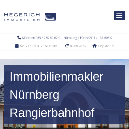
München 089 / 230 69 62 0 | Nürnberg / Fürth 0911 / 131 605 0
Mo. - Fr. 09.00 - 18.00 Uhr
06.08.2026
Objekte: 99
Immobilienmakler
Nürnberg
Rangierbahnhof