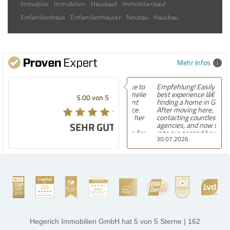
Immobilie
Immobilien
Hauskauf
Immobilienkauf
Einfamilienhaus
Einfamilienhäuser
Neubau
Hausbau
Mehr Infos
Empfehlung! Easily the
best experience Iâ€™ve had
5.00 von 5
finding a home in Germany.
After moving here,
contacting countless
SEHR GUT
agencies, and now settling
into our second house, I
30.07.2026
know firsthand how
challenging and
overwhelming the German
housing market can be.
Hegerich Immobilien
stands out far above the
rest. They made the entire
process smooth,
professional, and genuinely
kind. A special note of
thanks, and a huge part of
Hegerich Immobilien GmbH
hat
5
von
5
Sterne
|
162
the credit goes to Amelie