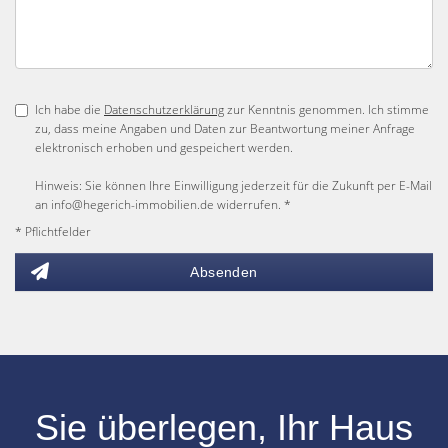
Ich habe die
Datenschutzerklärung
zur Kenntnis genommen. Ich stimme
zu, dass meine Angaben und Daten zur Beantwortung meiner Anfrage
elektronisch erhoben und gespeichert werden.
Hinweis: Sie können Ihre Einwilligung jederzeit für die Zukunft per E-Mail
an info@hegerich-immobilien.de widerrufen. *
* Pflichtfelder
Absenden
Sie überlegen, Ihr
Haus