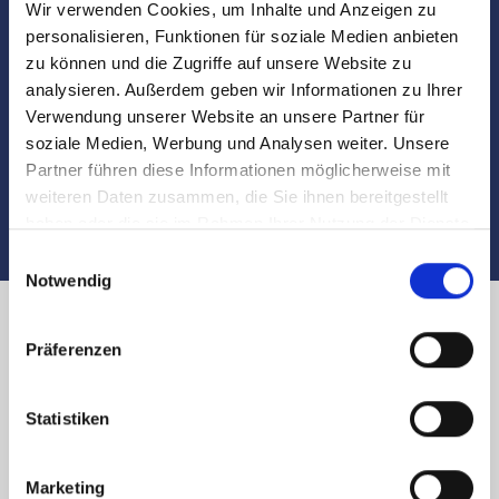
Wir verwenden Cookies, um Inhalte und Anzeigen zu
Besichtigungen
personalisieren, Funktionen für soziale Medien anbieten
zu können und die Zugriffe auf unsere Website zu
Begleitung und Unterstützung bei der Objekt-
analysieren. Außerdem geben wir Informationen zu Ihrer
Übergabe
Verwendung unserer Website an unsere Partner für
soziale Medien, Werbung und Analysen weiter. Unsere
Auch nach dem Verkauf sind wir für Sie da
Partner führen diese Informationen möglicherweise mit
weiteren Daten zusammen, die Sie ihnen bereitgestellt
haben oder die sie im Rahmen Ihrer Nutzung der Dienste
gesammelt haben.
Einwilligungsauswahl
Notwendig
Immobilienverkauf in Nürnberg
Präferenzen
Europaplatz und Umland:
Statistiken
Käufer finden
Marketing