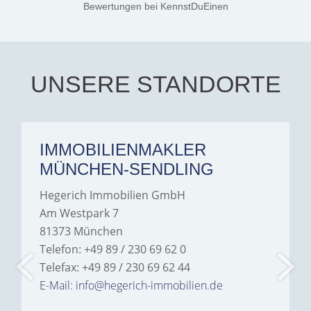
Jamrowâ€”she was
Bewertungen
bei KennstDuEinen
exceptionally professional,
transparent, and clear in
every communication.
Iâ€™m deeply grateful for
their support and wouldn't
hesitate to recommend
Hegerich Immobilien to
UNSERE STANDORTE
anyone looking for a home.
IMMOBILIENMAKLER
MÜNCHEN-SENDLING
Hegerich Immobilien GmbH
Am Westpark 7
81373 München
Telefon: +49 89 / 230 69 62 0
Telefax: +49 89 / 230 69 62 44
E-Mail: info@hegerich-immobilien.de