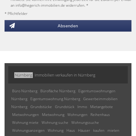
an info@hegerich-immobilien.de widerrufen. *
* Pflichtfelder
Absenden
Nürnberg
Immobilien verkaufen in Nürnberg
Büro Nürnberg
Bürofläche Nürnberg
Eigentumswohnungen
Nürnberg
Eigentumswohnung Nürnberg
Gewerbeimmobilien
Nürnberg
Grundstücke
Grundstück
Immo
Mietangebote
Mietwohnungen
Mietwohnung
Wohnungen
Reihenhaus
Wohnung miete
Wohnung suche
Wohnungssuche
Wohnungsanzeigen
Wohnung
Haus
Häuser
kaufen
mieten