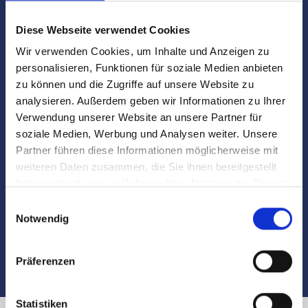
Vorbereitung des Kaufvertrages/Mietvertrages
Diese Webseite verwendet Cookies
Vorbereitung und Koordinierung des
Wir verwenden Cookies, um Inhalte und Anzeigen zu
Notartermins
personalisieren, Funktionen für soziale Medien anbieten
zu können und die Zugriffe auf unsere Website zu
Marktdaten
analysieren. Außerdem geben wir Informationen zu Ihrer
Verwendung unserer Website an unsere Partner für
Besichtigungen
soziale Medien, Werbung und Analysen weiter. Unsere
Partner führen diese Informationen möglicherweise mit
weiteren Daten zusammen, die Sie ihnen bereitgestellt
Begleitung und Unterstützung bei der Objekt-
haben oder die sie im Rahmen Ihrer Nutzung der Dienste
Übergabe
gesammelt haben.
Einwilligungsauswahl
Notwendig
Auch nach dem Verkauf sind wir für Sie da
Präferenzen
Statistiken