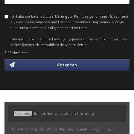
Ich habe die
Datenschutzerklärung
zur Kenntnis genommen. Ich stimme
zu, dass meine Angaben und Daten zur Beantwortung meiner Anfrage
elektronisch erhoben und gespeichert werden.
Hinweis: Sie können Ihre Einwilligung jederzeit für die Zukunft per E-Mail
an info@hegerich-immobilien.de widerrufen. *
* Pflichtfelder
Absenden
Nürnberg
Immobilien verkaufen in Nürnberg
Büro Nürnberg
Bürofläche Nürnberg
Eigentumswohnungen