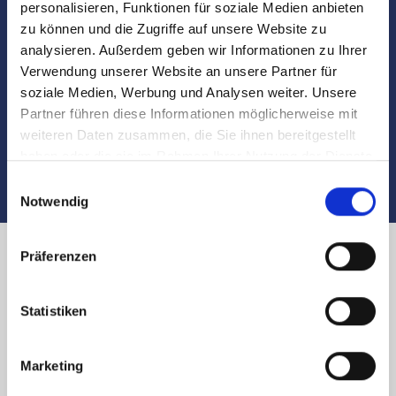
personalisieren, Funktionen für soziale Medien anbieten
Besichtigungen
zu können und die Zugriffe auf unsere Website zu
analysieren. Außerdem geben wir Informationen zu Ihrer
Begleitung und Unterstützung bei der Objekt-
Verwendung unserer Website an unsere Partner für
Übergabe
soziale Medien, Werbung und Analysen weiter. Unsere
Partner führen diese Informationen möglicherweise mit
Auch nach dem Verkauf sind wir für Sie da
weiteren Daten zusammen, die Sie ihnen bereitgestellt
haben oder die sie im Rahmen Ihrer Nutzung der Dienste
gesammelt haben.
Einwilligungsauswahl
Notwendig
Präferenzen
Immobilienverkauf in Nürnberg
Statistiken
Erlenstraße und Umland:
Käufer finden
Marketing