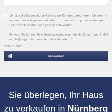
Ich habe die
Datenschutzerklärung
zur Kenntnis genommen. Ich stimme
zu, dass meine Angaben und Daten zur Beantwortung meiner Anfrage
elektronisch erhoben und gespeichert werden.
Hinweis: Sie können Ihre Einwilligung jederzeit für die Zukunft per E-Mail
an info@hegerich-immobilien.de widerrufen. *
* Pflichtfelder
Absenden
Sie überlegen, Ihr
Haus
zu verkaufen
in
Nürnberg