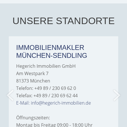
every communication.
Iâ€™m deeply grateful for
their support and wouldn't
hesitate to recommend
Hegerich Immobilien to
UNSERE STANDORTE
anyone looking for a home.
IMMOBILIENMAKLER
MÜNCHEN-SENDLING
Hegerich Immobilien GmbH
Am Westpark 7
81373 München
Telefon: +49 89 / 230 69 62 0
Telefax: +49 89 / 230 69 62 44
E-Mail: info@hegerich-immobilien.de
Öffnungszeiten:
Montag bis Freitag 09:00 - 18:00 Uhr