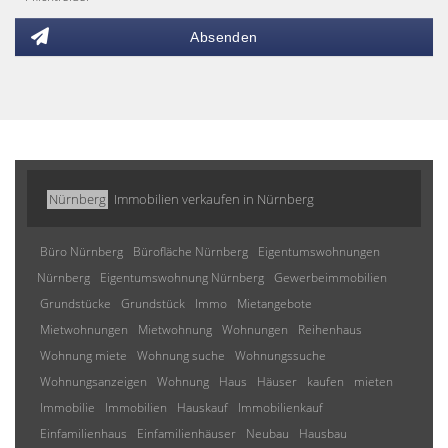
Absenden
Nürnberg
Immobilien verkaufen in Nürnberg
Büro Nürnberg
Bürofläche Nürnberg
Eigentumswohnungen
Nürnberg
Eigentumswohnung Nürnberg
Gewerbeimmobilien
Grundstücke
Grundstück
Immo
Mietangebote
Mietwohnungen
Mietwohnung
Wohnungen
Reihenhaus
Wohnung miete
Wohnung suche
Wohnungssuche
Wohnungsanzeigen
Wohnung
Haus
Häuser
kaufen
mieten
Immobilie
Immobilien
Hauskauf
Immobilienkauf
Einfamilienhaus
Einfamilienhäuser
Neubau
Hausbau