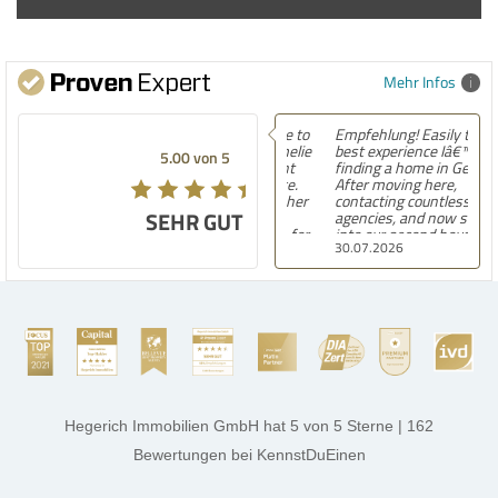
Mehr Infos
Empfehlung! Easily the
best experience Iâ€™ve had
5.00 von 5
finding a home in Germany.
After moving here,
contacting countless
SEHR GUT
agencies, and now settling
into our second house, I
30.07.2026
know firsthand how
challenging and
overwhelming the German
housing market can be.
Hegerich Immobilien
stands out far above the
rest. They made the entire
process smooth,
professional, and genuinely
kind. A special note of
thanks, and a huge part of
Hegerich Immobilien GmbH
hat
5
von
5
Sterne
|
162
the credit goes to Amelie
Jamrowâ€”she was
Bewertungen
bei KennstDuEinen
exceptionally professional,
transparent, and clear in