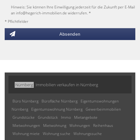
Hinweis: Sie können Ihre Einwilligung jederzeit für die Zukunft per E-Mail
an info@hegerich-immobilien.de widerrufen. *
* Pflichtfelder
Absenden
Nürnberg
Immobilien verkaufen in Nürnberg
Büro Nürnberg
Bürofläche Nürnberg
Eigentumswohnungen
Nürnberg
Eigentumswohnung Nürnberg
Gewerbeimmobilien
Grundstücke
Grundstück
Immo
Mietangebote
Mietwohnungen
Mietwohnung
Wohnungen
Reihenhaus
Wohnung miete
Wohnung suche
Wohnungssuche