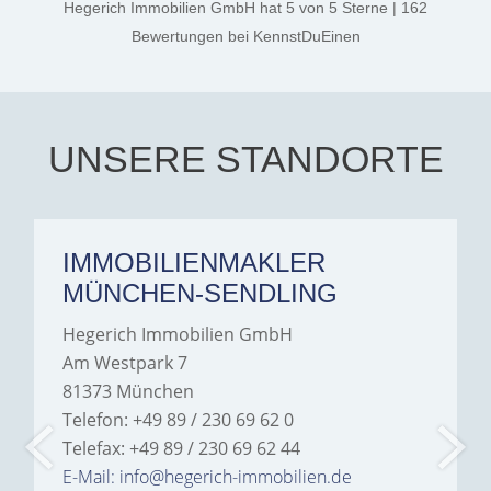
Hegerich Immobilien GmbH
hat
5
von
5
Sterne
|
162
the credit goes to Amelie
Jamrowâ€”she was
Bewertungen
bei KennstDuEinen
exceptionally professional,
transparent, and clear in
every communication.
Iâ€™m deeply grateful for
their support and wouldn't
hesitate to recommend
Hegerich Immobilien to
UNSERE STANDORTE
anyone looking for a home.
IMMOBILIENMAKLER
MÜNCHEN-SENDLING
Hegerich Immobilien GmbH
Am Westpark 7
81373 München
Telefon: +49 89 / 230 69 62 0
Telefax: +49 89 / 230 69 62 44
E-Mail: info@hegerich-immobilien.de