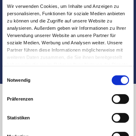
Wir verwenden Cookies, um Inhalte und Anzeigen zu
Besichtigungen
personalisieren, Funktionen für soziale Medien anbieten
zu können und die Zugriffe auf unsere Website zu
analysieren. Außerdem geben wir Informationen zu Ihrer
Begleitung und Unterstützung bei der Objekt-
Verwendung unserer Website an unsere Partner für
Übergabe
soziale Medien, Werbung und Analysen weiter. Unsere
Partner führen diese Informationen möglicherweise mit
Auch nach dem Verkauf sind wir für Sie da
weiteren Daten zusammen, die Sie ihnen bereitgestellt
haben oder die sie im Rahmen Ihrer Nutzung der Dienste
gesammelt haben.
Einwilligungsauswahl
Notwendig
Präferenzen
Immobilienverkauf in Nürnberg
Südtiroler Platz und Umland:
Statistiken
Käufer finden