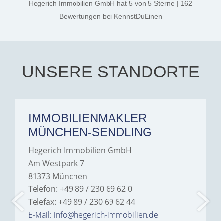
Hegerich Immobilien GmbH
hat
5
von
5
Sterne
|
162
the credit goes to Amelie
Jamrowâ€”she was
Bewertungen
bei KennstDuEinen
exceptionally professional,
transparent, and clear in
every communication.
Iâ€™m deeply grateful for
their support and wouldn't
hesitate to recommend
Hegerich Immobilien to
UNSERE STANDORTE
anyone looking for a home.
IMMOBILIENMAKLER
MÜNCHEN-SENDLING
Hegerich Immobilien GmbH
Am Westpark 7
81373 München
Telefon: +49 89 / 230 69 62 0
Telefax: +49 89 / 230 69 62 44
E-Mail: info@hegerich-immobilien.de