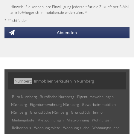
Hinweis: Sie können Ihre Einwilligung jederzeit für die Zukunft per E-Mail
an info@hegerich-immobilien.de widerrufen. *
* Pflichtfelder
Absenden
Nürnberg
Immobilien verkaufen in Nürnberg
Büro Nürnberg
Bürofläche Nürnberg
Eigentumswohnungen
Nürnberg
Eigentumswohnung Nürnberg
Gewerbeimmobilien
Nürnberg
Grundstücke Nürnberg
Grundstück
Immo
Mietangebote
Mietwohnungen
Mietwohnung
Wohnungen
Reihenhaus
Wohnung miete
Wohnung suche
Wohnungssuche