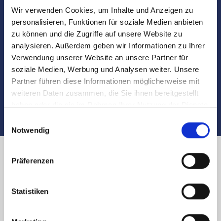
Wir verwenden Cookies, um Inhalte und Anzeigen zu
Besichtigungen
personalisieren, Funktionen für soziale Medien anbieten
zu können und die Zugriffe auf unsere Website zu
analysieren. Außerdem geben wir Informationen zu Ihrer
Begleitung und Unterstützung bei der Objekt-
Verwendung unserer Website an unsere Partner für
Übergabe
soziale Medien, Werbung und Analysen weiter. Unsere
Partner führen diese Informationen möglicherweise mit
Auch nach dem Verkauf sind wir für Sie da
weiteren Daten zusammen, die Sie ihnen bereitgestellt
haben oder die sie im Rahmen Ihrer Nutzung der Dienste
gesammelt haben.
Einwilligungsauswahl
Notwendig
Präferenzen
Immobilienverkauf in Nürnberg
Lorenzer Platz und Umland:
Statistiken
Käufer finden