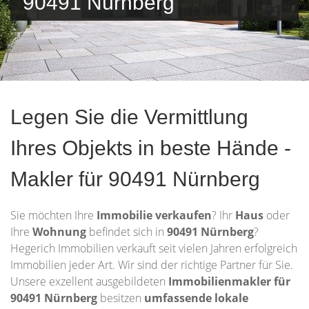
90491 Nürnberg
Legen Sie die Vermittlung
Ihres Objekts in beste Hände -
Makler für 90491 Nürnberg
Sie möchten Ihre
Immobilie
verkaufen
? Ihr
Haus
oder
Ihre
Wohnung
befindet sich in
90491 Nürnberg
?
Hegerich Immobilien verkauft seit vielen Jahren erfolgreich
Immobilien jeder Art. Wir sind der richtige Partner für Sie.
Unsere exzellent ausgebildeten
Immobilienmakler
für
90491 Nürnberg
besitzen
umfassende lokale