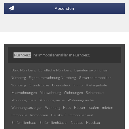
Absenden
Nürnberg
Ihr Immobilienmakler in Nürnberg
Büro Nürnberg
Bürofläche Nürnberg
Eigentumswohnungen
Nürnberg
Eigentumswohnung Nürnberg
Gewerbeimmobilien
Nürnberg
Grundstücke
Grundstück
Immo
Mietangebote
Mietwohnungen
Mietwohnung
Wohnungen
Reihenhaus
Wohnung miete
Wohnung suche
Wohnungssuche
Wohnungsanzeigen
Wohnung
Haus
Häuser
kaufen
mieten
Immobilie
Immobilien
Hauskauf
Immobilienkauf
Einfamilienhaus
Einfamilienhäuser
Neubau
Hausbau