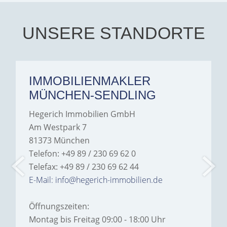
Iâ€™m deeply grateful for
their support and wouldn't
hesitate to recommend
Hegerich Immobilien to
UNSERE STANDORTE
anyone looking for a home.
IMMOBILIENMAKLER
MÜNCHEN-SENDLING
Hegerich Immobilien GmbH
Am Westpark 7
81373 München
Telefon: +49 89 / 230 69 62 0
Telefax: +49 89 / 230 69 62 44
E-Mail: info@hegerich-immobilien.de
Öffnungszeiten:
Montag bis Freitag 09:00 - 18:00 Uhr