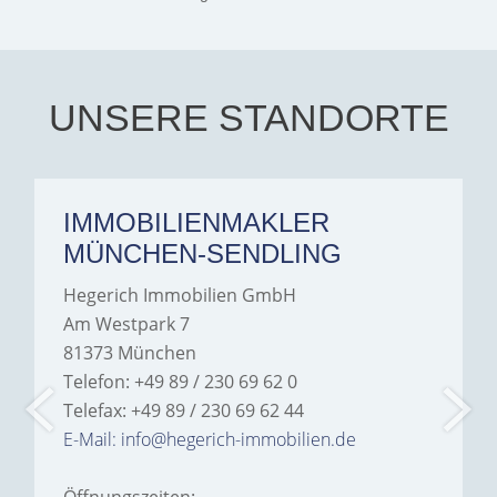
exceptionally professional,
transparent, and clear in
every communication.
Iâ€™m deeply grateful for
their support and wouldn't
hesitate to recommend
Hegerich Immobilien to
UNSERE STANDORTE
anyone looking for a home.
IMMOBILIENMAKLER
MÜNCHEN-SENDLING
Hegerich Immobilien GmbH
Am Westpark 7
81373 München
Telefon: +49 89 / 230 69 62 0
Telefax: +49 89 / 230 69 62 44
E-Mail: info@hegerich-immobilien.de
Öffnungszeiten: