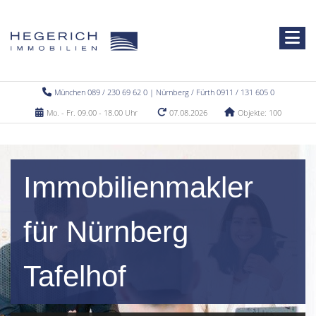
München 089 / 230 69 62 0 | Nürnberg / Fürth 0911 / 131 605 0
Mo. - Fr. 09.00 - 18.00 Uhr
07.08.2026
Objekte: 100
Immobilienmakler
für Nürnberg
Tafelhof