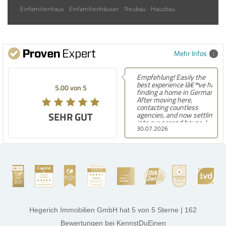
Einfamilienhaus
Einfamilienhäuser
Neubau
Hausbau
Mehr Infos
Empfehlung! Easily the
best experience Iâ€™ve had
5.00 von 5
finding a home in Germany.
After moving here,
contacting countless
SEHR GUT
agencies, and now settling
into our second house, I
30.07.2026
know firsthand how
challenging and
overwhelming the German
housing market can be.
Hegerich Immobilien
stands out far above the
rest. They made the entire
process smooth,
professional, and genuinely
kind. A special note of
thanks, and a huge part of
Hegerich Immobilien GmbH
hat
5
von
5
Sterne
|
162
the credit goes to Amelie
Jamrowâ€”she was
Bewertungen
bei KennstDuEinen