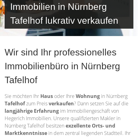
Immobilien in Nürnberg
Tafelhof lukrativ verkaufen
Wir sind Ihr professionelles
Immobilienbüro in Nürnberg
Tafelhof
Sie möchten Ihr
Haus
oder Ihre
Wohnung
in Nürnberg
Tafelhof
zum Preis
verkaufen
? Dann setzen Sie auf die
langjährige Erfahrung
im Immobiliengeschäft von
Hegerich Immobilien. Unsere qualifizierten Makler in
Nürnberg Tafelhof besitzen
exzellente Orts- und
Marktkenntnisse
in dem zentral liegenden Stadtteil. Ihr