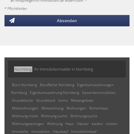
an info@hegerich-immobilien.de widerrufen. *
* Pflichtfelder
Absenden
Nürnberg
Ihr Immobilienmakler in Nürnberg
Büro Nürnberg
Bürofläche Nürnberg
Eigentumswohnungen
Nürnberg
Eigentumswohnung Nürnberg
Gewerbeimmobilien
Grundstücke
Grundstück
Immo
Mietangebote
Mietwohnungen
Mietwohnung
Wohnungen
Reihenhaus
Wohnung miete
Wohnung suche
Wohnungssuche
Wohnungsanzeigen
Wohnung
Haus
Häuser
kaufen
mieten
Immobilie
Immobilien
Hauskauf
Immobilienkauf