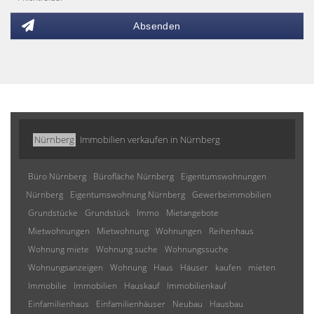
Absenden
Nürnberg
Immobilien verkaufen in Nürnberg
Büro Nürnberg
Bürofläche Nürnberg
Eigentumswohnungen
Nürnberg
Eigentumswohnung Nürnberg
Gewerbeimmobilien
Grundstücke
Grundstück
Immo
Mietangebote
Mietwohnungen
Mietwohnung
Wohnungen
Reihenhaus
Wohnung miete
Wohnung suche
Wohnungssuche
Wohnungsanzeigen
Wohnung
Haus
Häuser
kaufen
mieten
Immobilie
Immobilien
Hauskauf
Immobilienkauf
Einfamilienhaus
Einfamilienhäuser
Neubau
Hausbau