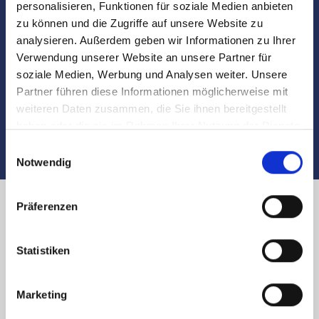
personalisieren, Funktionen für soziale Medien anbieten
Besichtigungen
zu können und die Zugriffe auf unsere Website zu
analysieren. Außerdem geben wir Informationen zu Ihrer
Begleitung und Unterstützung bei der Objekt-
Verwendung unserer Website an unsere Partner für
Übergabe
soziale Medien, Werbung und Analysen weiter. Unsere
Partner führen diese Informationen möglicherweise mit
Auch nach dem Verkauf sind wir für Sie da
weiteren Daten zusammen, die Sie ihnen bereitgestellt
haben oder die sie im Rahmen Ihrer Nutzung der Dienste
gesammelt haben.
Einwilligungsauswahl
Notwendig
Präferenzen
Immobilienverkauf in Nürnberg
Statistiken
Markt Erlbacher Straße und
Umland: Käufer finden
Marketing