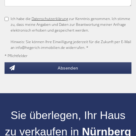
Ich habe die
Datenschutzerklärung
zur Kenntnis genommen. Ich stimme
zu, dass meine Angaben und Daten zur Beantwortung meiner Anfrage
elektronisch erhoben und gespeichert werden.
Hinweis: Sie können Ihre Einwilligung jederzeit für die Zukunft per E-Mail
an info@hegerich-immobilien.de widerrufen. *
* Pflichtfelder
Absenden
Sie überlegen, Ihr
Haus
zu verkaufen
in
Nürnberg