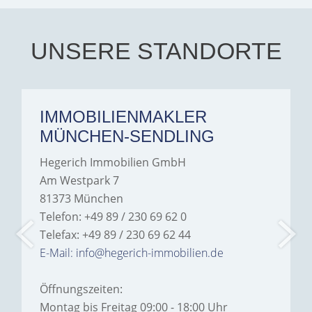
every communication.
Iâ€™m deeply grateful for
their support and wouldn't
hesitate to recommend
Hegerich Immobilien to
UNSERE STANDORTE
anyone looking for a home.
IMMOBILIENMAKLER
MÜNCHEN-SENDLING
Hegerich Immobilien GmbH
Am Westpark 7
81373 München
Telefon: +49 89 / 230 69 62 0
Telefax: +49 89 / 230 69 62 44
E-Mail: info@hegerich-immobilien.de
Öffnungszeiten:
Montag bis Freitag 09:00 - 18:00 Uhr