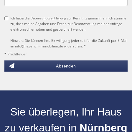
Ich habe die
Datenschutzerklärung
zur Kenntnis genommen. Ich stimme
zu, dass meine Angaben und Daten zur Beantwortung meiner Anfrage
elektronisch erhoben und gespeichert werden.
Hinweis: Sie können Ihre Einwilligung jederzeit für die Zukunft per E-Mail
an info@hegerich-immobilien.de widerrufen. *
* Pflichtfelder
Absenden
Sie überlegen, Ihr
Haus
zu verkaufen
in
Nürnberg