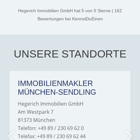
kind. A special note of
thanks, and a huge part of
Hegerich Immobilien GmbH
hat
5
von
5
Sterne
|
162
the credit goes to Amelie
Jamrowâ€”she was
Bewertungen
bei KennstDuEinen
exceptionally professional,
transparent, and clear in
every communication.
Iâ€™m deeply grateful for
their support and wouldn't
hesitate to recommend
Hegerich Immobilien to
UNSERE STANDORTE
anyone looking for a home.
IMMOBILIENMAKLER
MÜNCHEN-SENDLING
Hegerich Immobilien GmbH
Am Westpark 7
81373 München
Telefon: +49 89 / 230 69 62 0
Telefax: +49 89 / 230 69 62 44