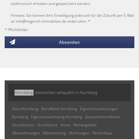
elektronisch erhoben und gespeichert werden.
Hinweis: Sie können Ihre Einwilligung jederzeit für die Zukunft per E-Mail
an info@hegerich-immobilien.de widerrufen. *
* Pflichtfelder
Absenden
Nürnberg
Immobilien verkaufen in Nürnberg
Büro Nürnberg
Bürofläche Nürnberg
Eigentumswohnungen
Nürnberg
Eigentumswohnung Nürnberg
Gewerbeimmobilien
Grundstücke
Grundstück
Immo
Mietangebote
Mietwohnungen
Mietwohnung
Wohnungen
Reihenhaus