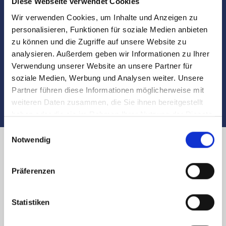
Diese Webseite verwendet Cookies
Besichtigungen
Wir verwenden Cookies, um Inhalte und Anzeigen zu
personalisieren, Funktionen für soziale Medien anbieten
Begleitung und Unterstützung bei der Objekt-
zu können und die Zugriffe auf unsere Website zu
Übergabe
analysieren. Außerdem geben wir Informationen zu Ihrer
Verwendung unserer Website an unsere Partner für
Auch nach dem Verkauf sind wir für Sie da
soziale Medien, Werbung und Analysen weiter. Unsere
Partner führen diese Informationen möglicherweise mit
weiteren Daten zusammen, die Sie ihnen bereitgestellt
haben oder die sie im Rahmen Ihrer Nutzung der Dienste
gesammelt haben.
Einwilligungsauswahl
Notwendig
Immobilienverkauf in Nürnberg
Präferenzen
Webersgasse und Umland:
Statistiken
Käufer finden