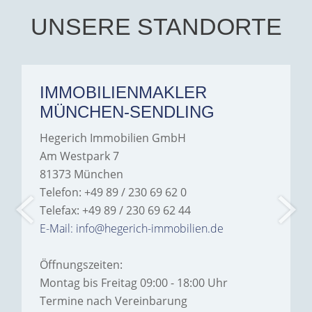
hesitate to recommend
Hegerich Immobilien to
UNSERE STANDORTE
anyone looking for a home.
IMMOBILIENMAKLER
MÜNCHEN-SENDLING
Hegerich Immobilien GmbH
Am Westpark 7
81373 München
Telefon: +49 89 / 230 69 62 0
Telefax: +49 89 / 230 69 62 44
E-Mail: info@hegerich-immobilien.de
Öffnungszeiten:
Montag bis Freitag 09:00 - 18:00 Uhr
Termine nach Vereinbarung