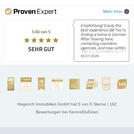
Mehr Infos
Empfehlung! Easily the
best experience Iâ€™ve had
5.00 von 5
finding a home in Germany.
After moving here,
contacting countless
SEHR GUT
agencies, and now settling
into our second house, I
30.07.2026
know firsthand how
challenging and
overwhelming the German
housing market can be.
Hegerich Immobilien
stands out far above the
rest. They made the entire
process smooth,
professional, and genuinely
kind. A special note of
thanks, and a huge part of
Hegerich Immobilien GmbH
hat
5
von
5
Sterne
|
162
the credit goes to Amelie
Jamrowâ€”she was
Bewertungen
bei KennstDuEinen
exceptionally professional,
transparent, and clear in
every communication.
Iâ€™m deeply grateful for
their support and wouldn't