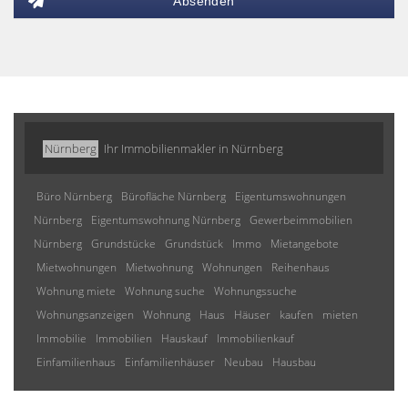
Absenden
Nürnberg
Ihr Immobilienmakler in Nürnberg
Büro Nürnberg
Bürofläche Nürnberg
Eigentumswohnungen
Nürnberg
Eigentumswohnung Nürnberg
Gewerbeimmobilien
Nürnberg
Grundstücke
Grundstück
Immo
Mietangebote
Mietwohnungen
Mietwohnung
Wohnungen
Reihenhaus
Wohnung miete
Wohnung suche
Wohnungssuche
Wohnungsanzeigen
Wohnung
Haus
Häuser
kaufen
mieten
Immobilie
Immobilien
Hauskauf
Immobilienkauf
Einfamilienhaus
Einfamilienhäuser
Neubau
Hausbau