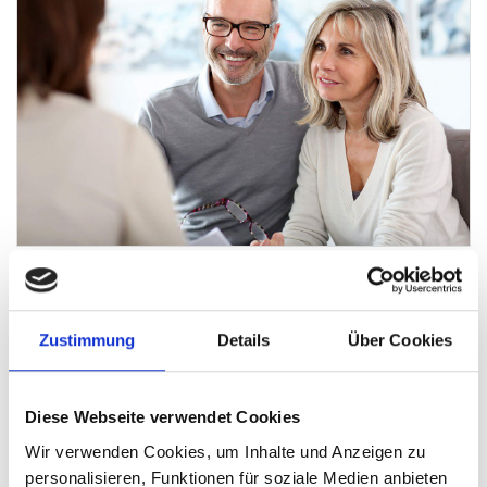
Makler-Service von A bis Z - individuell
& transparent
Zustimmung
Details
Über Cookies
Wir möchten, dass Sie Ihre Immobilie im Stadtteil Thon
erfolgreich und zügig verkaufen. Dafür unterstützen wir Sie
als professionelles Maklerbüro in Nürnberg Thon mit
Diese Webseite verwendet Cookies
unserem
bewährten Verkaufsprozess
. Jeder
Wir verwenden Cookies, um Inhalte und Anzeigen zu
Immobilienmakler, der für uns tätig ist, ist
personalisieren, Funktionen für soziale Medien anbieten