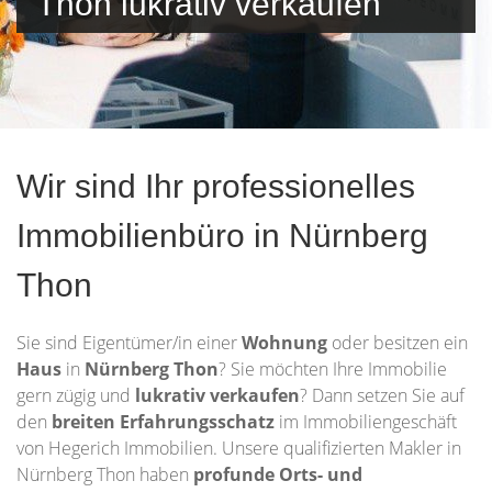
Thon lukrativ verkaufen
Wir sind Ihr professionelles
Immobilienbüro in Nürnberg
Thon
Sie sind Eigentümer/in einer
Wohnung
oder besitzen ein
Haus
in
Nürnberg Thon
? Sie möchten Ihre Immobilie
gern zügig und
lukrativ verkaufen
? Dann setzen Sie auf
den
breiten Erfahrungsschatz
im Immobiliengeschäft
von Hegerich Immobilien. Unsere qualifizierten Makler in
Nürnberg Thon haben
profunde Orts- und