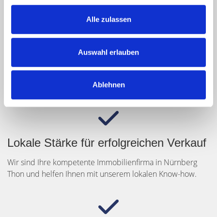
Alle zulassen
Gut vorbereitete Besichtigungen
Auswahl erlauben
Als Wohnungsmakler in Nürnberg Thon filtern wir die
echten Interessenten für Ihre Immobilie heraus.
Ablehnen
Lokale Stärke für erfolgreichen Verkauf
Wir sind Ihre kompetente Immobilienfirma in Nürnberg
Thon und helfen Ihnen mit unserem lokalen Know-how.