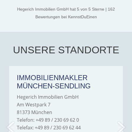
kind. A special note of
thanks, and a huge part of
Hegerich Immobilien GmbH
hat
5
von
5
Sterne
|
162
the credit goes to Amelie
Jamrowâ€”she was
Bewertungen
bei KennstDuEinen
exceptionally professional,
transparent, and clear in
every communication.
Iâ€™m deeply grateful for
their support and wouldn't
hesitate to recommend
Hegerich Immobilien to
UNSERE STANDORTE
anyone looking for a home.
IMMOBILIENMAKLER
MÜNCHEN-SENDLING
Hegerich Immobilien GmbH
Am Westpark 7
81373 München
Telefon: +49 89 / 230 69 62 0
Telefax: +49 89 / 230 69 62 44