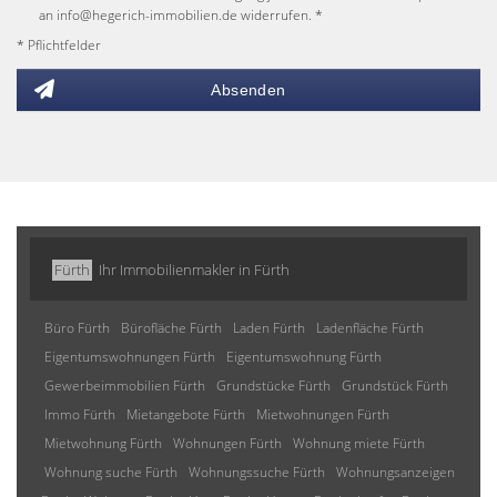
an info@hegerich-immobilien.de widerrufen. *
* Pflichtfelder
Absenden
Fürth
Ihr Immobilienmakler in Fürth
Büro Fürth
Bürofläche Fürth
Laden Fürth
Ladenfläche Fürth
Eigentumswohnungen Fürth
Eigentumswohnung Fürth
Gewerbeimmobilien Fürth
Grundstücke Fürth
Grundstück Fürth
Immo Fürth
Mietangebote Fürth
Mietwohnungen Fürth
Mietwohnung Fürth
Wohnungen Fürth
Wohnung miete Fürth
Wohnung suche Fürth
Wohnungssuche Fürth
Wohnungsanzeigen