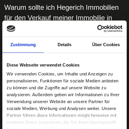
Warum sollte ich Hegerich Immobilien
für den Verkauf meiner Immobilie in
90766 Fürth wählen?
Hegerich Immobilien bietet eine langjährige Erfahrung und
Zustimmung
Details
Über Cookies
umfassendes Know-how im Verkauf von Immobilien in
Bayern, unterstützt durch eine ausgezeichnete örtliche
Marktexpertise in 90766 Fürth.
Diese Webseite verwendet Cookies
Wir verwenden Cookies, um Inhalte und Anzeigen zu
personalisieren, Funktionen für soziale Medien anbieten
zu können und die Zugriffe auf unsere Website zu
analysieren. Außerdem geben wir Informationen zu Ihrer
Verwendung unserer Website an unsere Partner für
Welche Stadtteile deckt Hegerich
soziale Medien, Werbung und Analysen weiter. Unsere
Immobilien in 90766 Fürth ab?
Partner führen diese Informationen möglicherweise mit
weiteren Daten zusammen, die Sie ihnen bereitgestellt
Hegerich Immobilien ist in den Stadtteilen Eigenes Heim,